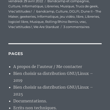
Publié
Catégories
vendredi 29 avril 2022
Bandcamp et compagnie
,
le
Culture
,
Informatique
,
Libreries
,
Musique
,
Trucs de geek
,
Étiquettes
Vrac'attitudes !
bandcamp
,
Culture
,
DGLFI
,
Dune II - The
Maker
,
geekeries
,
Informatique
,
jeu vidéo
,
libre
,
Libreries
,
logiciel libre
,
Musique
,
Rolling Rhino Remix
,
vrac
,
sur
Vrac'attitudes !
,
We Are Stardust
3 commentaires
En
vrac’
de
fin
de
PAGES
semaine…
A propos de l’auteur / Me contacter
Bien choisir sa distribution GNU/Linux –
2019
Bien choisir sa distribution GNU/Linux –
2025
Documentations.
Ecrits non techniques.