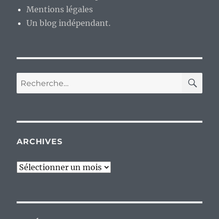
Mentions légales
Un blog indépendant.
RE
Recherche
pour :
ARCHIVES
Archives