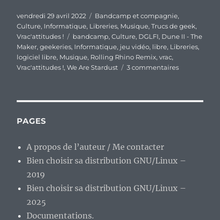
Publié
Catégories
vendredi 29 avril 2022
Bandcamp et compagnie
,
le
Culture
,
Informatique
,
Libreries
,
Musique
,
Trucs de geek
,
Étiquettes
Vrac'attitudes !
bandcamp
,
Culture
,
DGLFI
,
Dune II - The
Maker
,
geekeries
,
Informatique
,
jeu vidéo
,
libre
,
Libreries
,
logiciel libre
,
Musique
,
Rolling Rhino Remix
,
vrac
,
sur
Vrac'attitudes !
,
We Are Stardust
3 commentaires
En
vrac’
de
fin
de
PAGES
semaine…
A propos de l’auteur / Me contacter
Bien choisir sa distribution GNU/Linux –
2019
Bien choisir sa distribution GNU/Linux –
2025
Documentations.