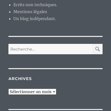
Ecrits non techniques.
Mentions légales
Un blog indépendant.
RE
Recherche
pour :
ARCHIVES
Archives