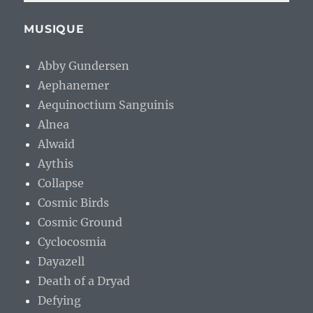
MUSIQUE
Abby Gundersen
Aephanemer
Aequinoctium Sanguinis
Alnea
Alwaid
Aythis
Collapse
Cosmic Birds
Cosmic Ground
Cyclocosmia
Dayazell
Death of a Dryad
Defying