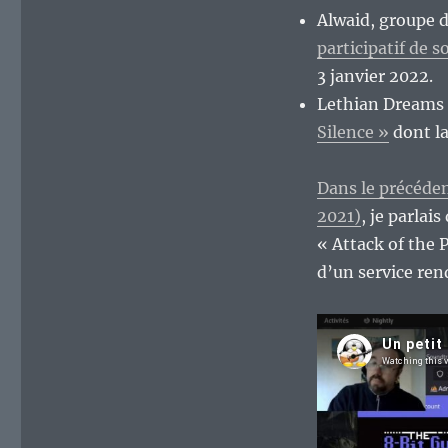
Alwaid, groupe d
participatif de 
3 janvier 2022.
Lethian Dreams a
Silence »
dont la
Dans le précéden
2021)
, je parlai
« Attack of the 
d’un service rend