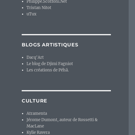
Philippe.Scoffoni.Net
Tristan Nitot
uTux
BLOGS ARTISTIQUES
Dacq'Art
Le blog de Djimi Fagniot
Les créations de Péhä.
CULTURE
Atramenta
Jérome Dumont, auteur de Rossetti &
MacLane
Kylie Ravera