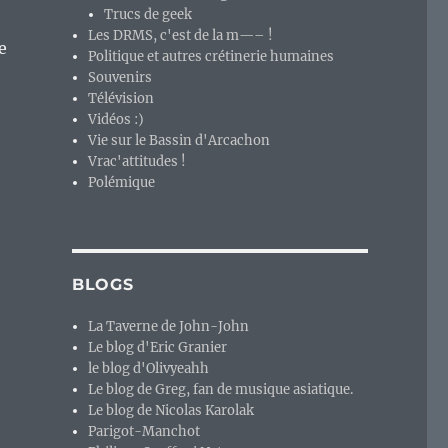
Trucs de geek
Les DRMS, c'est de la m—– !
e
Politique et autres crétinerie humaines
Souvenirs
Télévision
Vidéos :)
Vie sur le Bassin d'Arcachon
Vrac'attitudes !
Polémique
BLOGS
La Taverne de John-John
Le blog d'Eric Granier
le blog d'Olivyeahh
Le blog de Greg, fan de musique asiatique.
Le blog de Nicolas Karolak
Parigot-Manchot