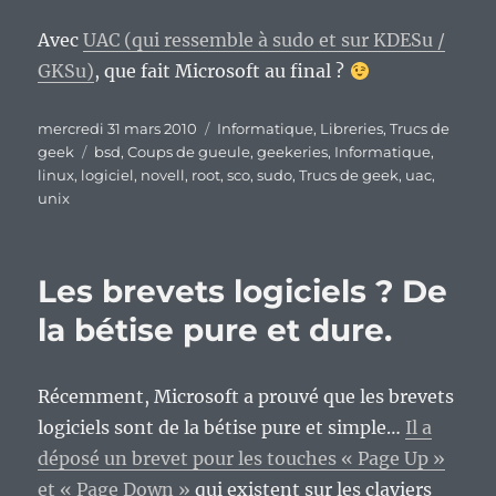
Avec
UAC (qui ressemble à sudo et sur KDESu /
GKSu)
, que fait Microsoft au final ?
Publié
Catégories
mercredi 31 mars 2010
Informatique
,
Libreries
,
Trucs de
le
Étiquettes
geek
bsd
,
Coups de gueule
,
geekeries
,
Informatique
,
linux
,
logiciel
,
novell
,
root
,
sco
,
sudo
,
Trucs de geek
,
uac
,
unix
Les brevets logiciels ? De
la bétise pure et dure.
Récemment, Microsoft a prouvé que les brevets
logiciels sont de la bétise pure et simple…
Il a
déposé un brevet pour les touches « Page Up »
et « Page Down »
qui existent sur les claviers