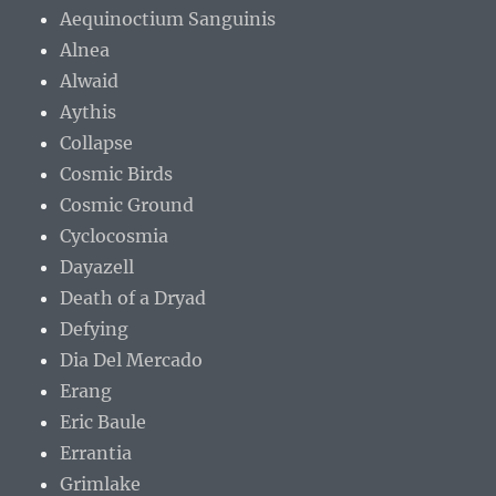
Aequinoctium Sanguinis
Alnea
Alwaid
Aythis
Collapse
Cosmic Birds
Cosmic Ground
Cyclocosmia
Dayazell
Death of a Dryad
Defying
Dia Del Mercado
Erang
Eric Baule
Errantia
Grimlake