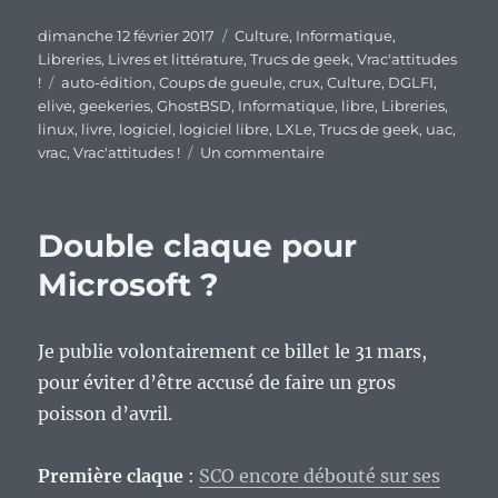
Publié
Catégories
dimanche 12 février 2017
Culture
,
Informatique
,
le
Libreries
,
Livres et littérature
,
Trucs de geek
,
Vrac'attitudes
Étiquettes
!
auto-édition
,
Coups de gueule
,
crux
,
Culture
,
DGLFI
,
elive
,
geekeries
,
GhostBSD
,
Informatique
,
libre
,
Libreries
,
linux
,
livre
,
logiciel
,
logiciel libre
,
LXLe
,
Trucs de geek
,
uac
,
sur
vrac
,
Vrac'attitudes !
Un commentaire
En
vrac’
de
Double claque pour
fin
de
Microsoft ?
semaine.
Je publie volontairement ce billet le 31 mars,
pour éviter d’être accusé de faire un gros
poisson d’avril.
Première claque
:
SCO encore débouté sur ses