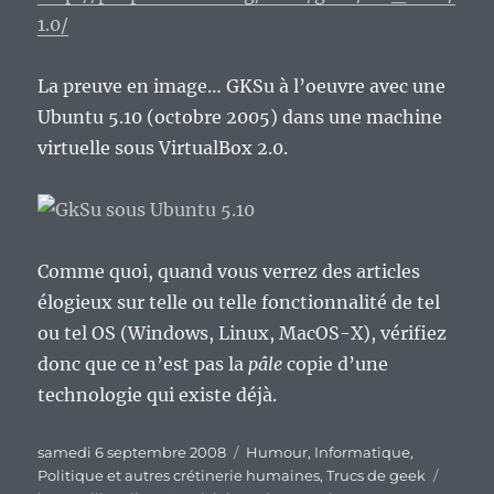
1.0/
La preuve en image… GKSu à l’oeuvre avec une
Ubuntu 5.10 (octobre 2005) dans une machine
virtuelle sous VirtualBox 2.0.
Comme quoi, quand vous verrez des articles
élogieux sur telle ou telle fonctionnalité de tel
ou tel OS (Windows, Linux, MacOS-X), vérifiez
donc que ce n’est pas la
pâle
copie d’une
technologie qui existe déjà.
Publié
Catégories
samedi 6 septembre 2008
Humour
,
Informatique
,
le
Étique
Politique et autres crétinerie humaines
,
Trucs de geek