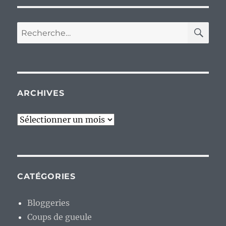
RE
Recherche
pour :
ARCHIVES
Archives
CATÉGORIES
Bloggeries
Coups de gueule