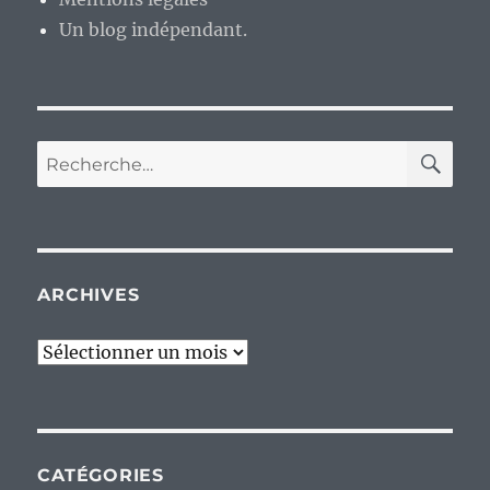
Un blog indépendant.
RE
Recherche
pour :
ARCHIVES
Archives
CATÉGORIES