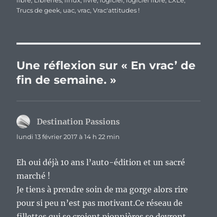
libre
,
Libreries
,
linux
,
livre
,
logiciel
,
logiciel libre
,
LXLe
,
Trucs de geek
,
uac
,
vrac
,
Vrac'attitudes !
Une réflexion sur « En vrac’ de
fin de semaine. »
Destination Passions
dit :
lundi 13 février 2017 à 14 h 22 min
Eh oui déjà 10 ans l’auto-édition et un sacré
marché !
Je tiens à prendre soin de ma gorge alors rire
pour si peu n’est pas motivant.Ce réseau de
fillettes qui se croient pionnières se devront