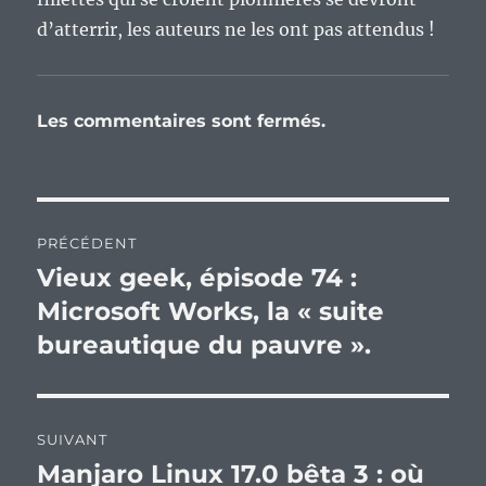
d’atterrir, les auteurs ne les ont pas attendus !
Les commentaires sont fermés.
Navigation
PRÉCÉDENT
de
Vieux geek, épisode 74 :
Publication
précédente :
Microsoft Works, la « suite
l’article
bureautique du pauvre ».
SUIVANT
Manjaro Linux 17.0 bêta 3 : où
Publication