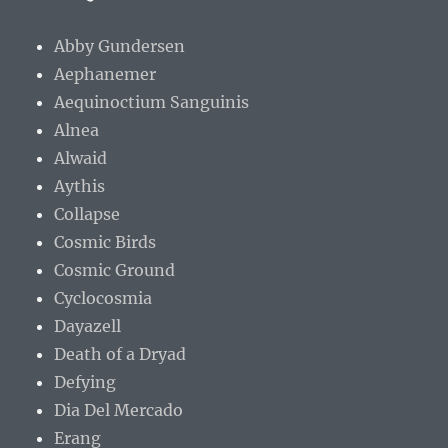
Abby Gundersen
Aephanemer
Aequinoctium Sanguinis
Alnea
Alwaid
Aythis
Collapse
Cosmic Birds
Cosmic Ground
Cyclocosmia
Dayazell
Death of a Dryad
Defying
Dia Del Mercado
Erang