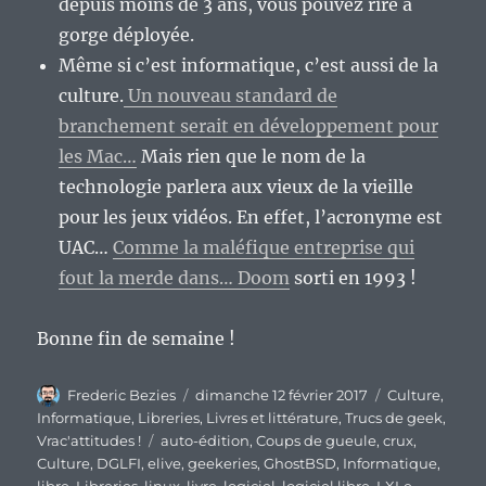
depuis moins de 3 ans, vous pouvez rire à
gorge déployée.
Même si c’est informatique, c’est aussi de la
culture.
Un nouveau standard de
branchement serait en développement pour
les Mac…
Mais rien que le nom de la
technologie parlera aux vieux de la vieille
pour les jeux vidéos. En effet, l’acronyme est
UAC…
Comme la maléfique entreprise qui
fout la merde dans… Doom
sorti en 1993 !
Bonne fin de semaine !
Auteur
Publié
Catégories
Frederic Bezies
dimanche 12 février 2017
Culture
,
le
Informatique
,
Libreries
,
Livres et littérature
,
Trucs de geek
,
Étiquettes
Vrac'attitudes !
auto-édition
,
Coups de gueule
,
crux
,
Culture
,
DGLFI
,
elive
,
geekeries
,
GhostBSD
,
Informatique
,