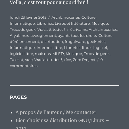
Voila, c’est tout pour aujourd’hui !
Publié
Catégories
lundi 23 février 2015
ArchLinuxeries
,
Culture
,
le
Informatique
,
Libreries
,
Livres et littérature
,
Musique
,
Étiquettes
Trucs de geek
,
Vrac'attitudes !
écrivains
,
ArchLinuxeries
,
AryaLinux
,
aveuglement
,
ayants tous les droits
,
Culture
,
déréfencement
,
distribution
,
frugalware
,
geekeries
,
Informatique
,
Internet
,
libre
,
Libreries
,
linux
,
logiciel
,
logiciel libre
,
maisons
,
MLED
,
Musique
,
Trucs de geek
,
TuxHat
,
vrac
,
Vrac'attitudes !
,
xfce
,
Zero Project
9
sur
commentaires
En
vrac’
de
début
de
PAGES
semaine.
A propos de l’auteur / Me contacter
Bien choisir sa distribution GNU/Linux –
2019