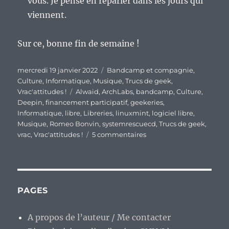
vous. Je pense en reparler dans les jours qui
viennent.
Sur ce, bonne fin de semaine !
Publié
Catégories
mercredi 19 janvier 2022
Bandcamp et compagnie
,
le
Culture
,
Informatique
,
Musique
,
Trucs de geek
,
Étiquettes
Vrac'attitudes !
Alwaid
,
ArchLabs
,
bandcamp
,
Culture
,
Deepin
,
financement participatif
,
geekeries
,
Informatique
,
libre
,
Libreries
,
linuxmint
,
logiciel libre
,
Musique
,
Romeo Bonvin
,
systemrescuecd
,
Trucs de geek
,
sur
vrac
,
Vrac'attitudes !
5 commentaires
En
vrac’
de
milieu
de
PAGES
semaine…
A propos de l’auteur / Me contacter