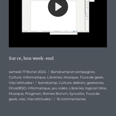
Sur ce, bon week-end
Publié
Catégories
samedi 17 février 2024
Bandcamp et compagnie
,
le
Culture
,
Informatique
,
Libreries
,
Musique
,
Trucs de geek
,
Étiquettes
Vrac'attitudes !
bandcamp
,
Culture
,
debian
,
geekeries
,
GhostBSD
,
Informatique
,
jeu vidéo
,
Libreries
,
logiciel libre
,
Musique
,
Progman
,
Romeo Bonvin
,
Syncatto
,
Trucs de
sur
geek
,
vrac
,
Vrac'attitudes !
16 commentaires
En
vrac’
de