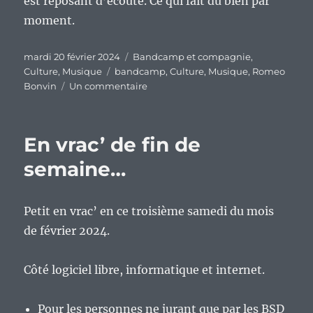
est reposant d’écoute. Ce qui fait du bien par
moment.
Publié
Catégories
mardi 20 février 2024
Bandcamp et compagnie
,
le
Étiquettes
Culture
,
Musique
bandcamp
,
Culture
,
Musique
,
Romeo
sur
Bonvin
Un commentaire
« underboro »,
le
retour
En vrac’ de fin de
en
fanfare
semaine…
de
Romeo
Bovin.
Petit en vrac’ en ce troisième samedi du mois
de février 2024.
Côté logiciel libre, informatique et internet.
Pour les personnes ne jurant que par les BSD