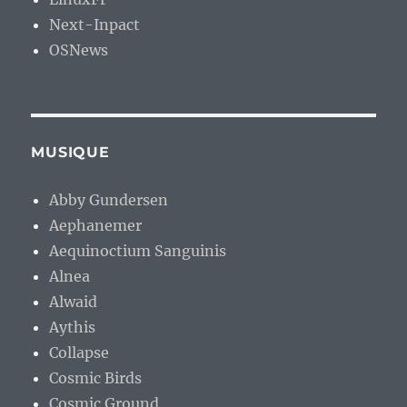
Next-Inpact
OSNews
MUSIQUE
Abby Gundersen
Aephanemer
Aequinoctium Sanguinis
Alnea
Alwaid
Aythis
Collapse
Cosmic Birds
Cosmic Ground