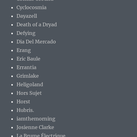
Cyclocosmia
Dayazell
Death of a Dryad
Defying
Dia Del Mercado
Erang
Eric Baule
Errantia
Grimlake
Heligoland
Hors Sujet
Horst
Hubris.
iamthemorning
Josienne Clarke
La Brume Électrique