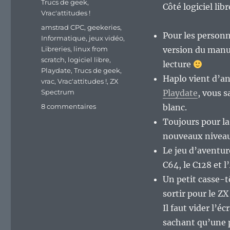
Trucs de geek
,
Côté logiciel lib
Vrac'attitudes !
Étiquettes
amstrad CPC
,
geekeries
,
Pour les personn
Informatique
,
jeux vidéo
,
Libreries
,
linux from
version du manu
scratch
,
logiciel libre
,
lecture
Playdate
,
Trucs de geek
,
Haplo vient d’an
vrac
,
Vrac'attitudes !
,
ZX
Spectrum
Playdate
, vous s
sur
8 commentaires
blanc.
En
Toujours pour la
vrac’
nouveaux niveau
de
fin
Le jeu d’aventur
de
C64, le C128 et l
semaine…
Un petit casse-t
sortir pour le Z
Il faut vider l’
sachant qu’une 