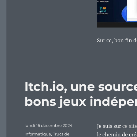
Sur ce, bon fin 
Itch.io, une sour
bons jeux indépe
Publié
lundi 16 décembre 2024
Je suis sur
ce sit
le
Catégories
Informatique
,
Trucs de
le chemin de cr