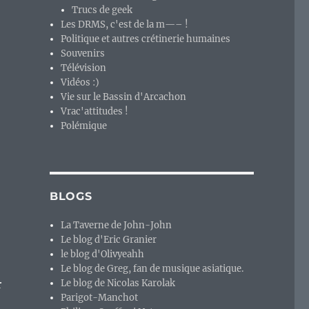
Trucs de geek
Les DRMS, c'est de la m—– !
Politique et autres crétinerie humaines
Souvenirs
Télévision
Vidéos :)
Vie sur le Bassin d'Arcachon
Vrac'attitudes !
Polémique
BLOGS
La Taverne de John-John
Le blog d'Eric Granier
le blog d'Olivyeahh
Le blog de Greg, fan de musique asiatique.
r
Le blog de Nicolas Karolak
Parigot-Manchot