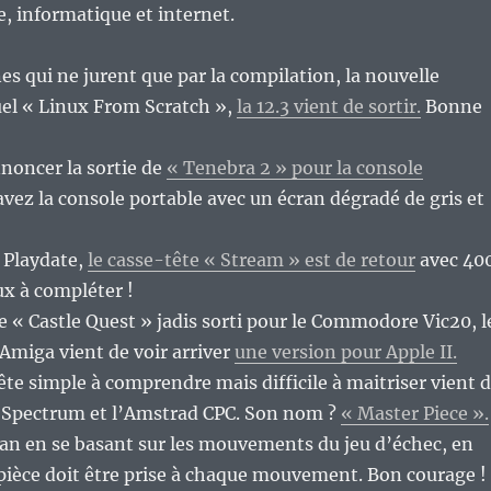
re, informatique et internet.
es qui ne jurent que par la compilation, la nouvelle
el « Linux From Scratch »,
la 12.3 vient de sortir.
Bonne
noncer la sortie de
« Tenebra 2 » pour la console
avez la console portable avec un écran dégradé de gris et
 Playdate,
le casse-tête « Stream » est de retour
avec 40
x à compléter !
e « Castle Quest » jadis sorti pour le Commodore Vic20, l
’Amiga vient de voir arriver
une version pour Apple II.
ête simple à comprendre mais difficile à maitriser vient 
X Spectrum et l’Amstrad CPC. Son nom ?
« Master Piece ».
écran en se basant sur les mouvements du jeu d’échec, en
pièce doit être prise à chaque mouvement. Bon courage !