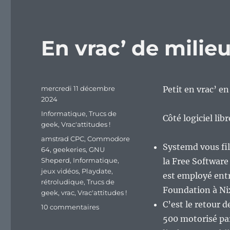
En vrac’ de mili
Publié
mercredi 11 décembre
Petit en vrac’ 
le
2024
Catégories
Informatique
,
Trucs de
Côté logiciel lib
geek
,
Vrac'attitudes !
Étiquettes
amstrad CPC
,
Commodore
Systemd vous fil
64
,
geekeries
,
GNU
Sheperd
,
Informatique
,
la Free Softwar
jeux vidéos
,
Playdate
,
est employé ent
rétroludique
,
Trucs de
Foundation à Ni
geek
,
vrac
,
Vrac'attitudes !
C’est le retour 
sur
10 commentaires
En
500 motorisé par
vrac’