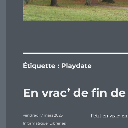
Étiquette :
Playdate
En vrac’ de fin d
Publié
vendredi 7 mars 2025
Petit en vrac’ e
le
Catégories
Informatique
,
Libreries
,