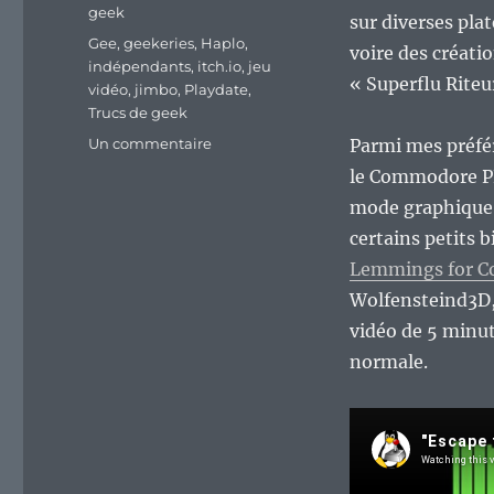
geek
sur diverses pla
Étiquettes
Gee
,
geekeries
,
Haplo
,
voire des créat
indépendants
,
itch.io
,
jeu
« Superflu Rite
vidéo
,
jimbo
,
Playdate
,
Trucs de geek
sur
Un commentaire
Parmi mes préfér
Itch.io,
le Commodore PET
une
mode graphique, 
source
presque
certains petits
sans
Lemmings for 
fin
Wolfensteind3D
de
bons
vidéo de 5 minute
jeux
normale.
indépendants.