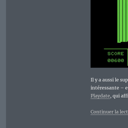
Il y a aussi le 
intéressante – e
Playdate
, qui af
Continuer la lec