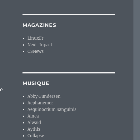
MAGAZINES
LinuxFr
Next-Inpact
OSNews
MUSIQUE
de
Abby Gundersen
Aephanemer
Aequinoctium Sanguinis
Alnea
Alwaid
Aythis
Collapse