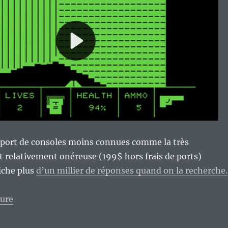
support de consoles moins connues comme la très
t relativement onéreuse (199$ hors frais de ports)
fiche plus
d’un millier de réponses quand on la recherche.
de « Itch.io, une source presque sans fin de bons jeu
ture