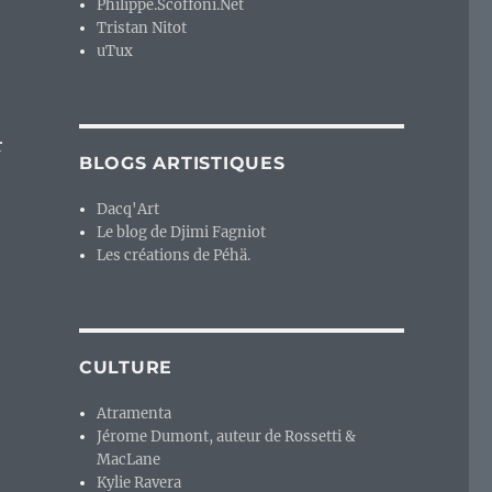
Philippe.Scoffoni.Net
Tristan Nitot
uTux
r
BLOGS ARTISTIQUES
Dacq'Art
Le blog de Djimi Fagniot
Les créations de Péhä.
CULTURE
Atramenta
Jérome Dumont, auteur de Rossetti &
MacLane
Kylie Ravera