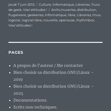
Publié
Catégories
jeudi 7 juin 2012
Culture
,
Informatique
,
Libreries
,
Trucs
le
Étiquettes
de geek
,
Vrac'attitudes !
ArchLinuxeries
,
distribution
,
frugalware
,
geekeries
,
Informatique
,
libre
,
Libreries
,
linux
,
logiciel
,
logiciel libre
,
nouvelle
,
opensuse
,
rhythmbox
,
Vrac'attitudes !
PAGES
A propos de l’auteur / Me contacter
Bien choisir sa distribution GNU/Linux –
2019
Bien choisir sa distribution GNU/Linux –
2025
Documentations.
Ecrits non techniques.