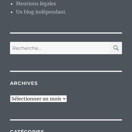
Mentions légales
Un blog indépendant.
RE
Recherche
pour :
ARCHIVES
Archives
CATÉGORIES