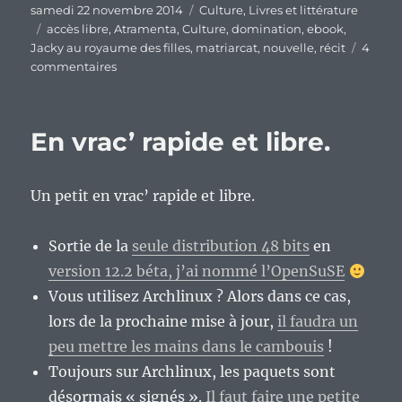
Publié
Catégories
samedi 22 novembre 2014
Culture
,
Livres et littérature
le
Étiquettes
accès libre
,
Atramenta
,
Culture
,
domination
,
ebook
,
Jacky au royaume des filles
,
matriarcat
,
nouvelle
,
récit
4
sur
commentaires
Mon
dernier
délire
En vrac’ rapide et libre.
scriptural
:
« Domination ».
Un petit en vrac’ rapide et libre.
Sortie de la
seule distribution 48 bits
en
version 12.2 béta, j’ai nommé l’OpenSuSE
Vous utilisez Archlinux ? Alors dans ce cas,
lors de la prochaine mise à jour,
il faudra un
peu mettre les mains dans le cambouis
!
Toujours sur Archlinux, les paquets sont
désormais « signés ».
Il faut faire une petite