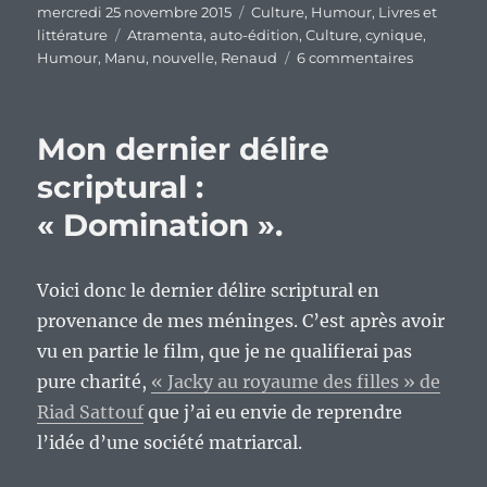
Publié
Catégories
mercredi 25 novembre 2015
Culture
,
Humour
,
Livres et
le
Étiquettes
littérature
Atramenta
,
auto-édition
,
Culture
,
cynique
,
sur
Humour
,
Manu
,
nouvelle
,
Renaud
6 commentaires
Un
petit
délire
Mon dernier délire
scriptural
:)
scriptural :
« Domination ».
Voici donc le dernier délire scriptural en
provenance de mes méninges. C’est après avoir
vu en partie le film, que je ne qualifierai pas
pure charité,
« Jacky au royaume des filles » de
Riad Sattouf
que j’ai eu envie de reprendre
l’idée d’une société matriarcal.