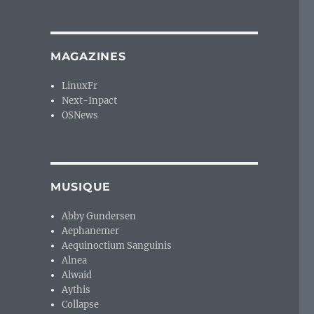
MAGAZINES
LinuxFr
Next-Inpact
OSNews
MUSIQUE
Abby Gundersen
Aephanemer
Aequinoctium Sanguinis
Alnea
Alwaid
Aythis
Collapse