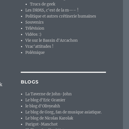
Trucs de geek
Les DRMS, c'est de la m—– !
Politique et autres crétinerie humaines
Souvenirs
Télévision
Vidéos :)
Vie sur le Bassin d'Arcachon
Vrac'attitudes !
Polémique
BLOGS
nk
La Taverne de John-John
Le blog d'Eric Granier
le blog d'Olivyeahh
Le blog de Greg, fan de musique asiatique.
Le blog de Nicolas Karolak
Parigot-Manchot