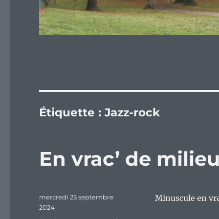
Étiquette :
Jazz-rock
En vrac’ de mili
Publié
mercredi 25 septembre
Minuscule en vr
le
2024