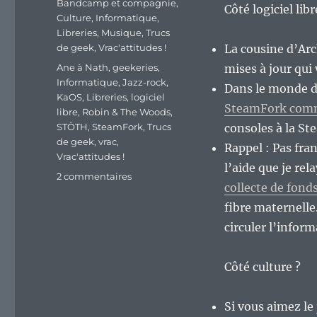
Catégories
Bandcamp et compagnie
,
Côté logiciel lib
Culture
,
Informatique
,
Libreries
,
Musique
,
Trucs
de geek
,
Vrac'attitudes !
La cousine d’Arc
Étiquettes
Ane à Nath
,
geekeries
,
mises à jour qui
Informatique
,
Jazz-rock
,
Dans le monde d
KaOS
,
Libreries
,
logiciel
SteamFork comm
libre
,
Robin & The Woods
,
STÖTH
,
SteamFork
,
Trucs
consoles à la S
de geek
,
vrac
,
Rappel : Pas fra
Vrac'attitudes !
l’aide que je rel
sur
2 commentaires
collecte de fond
En
vrac’
fibre maternelle
de
circuler l’inform
milieu
de
semaine…
Côté culture ?
Si vous aimez le 