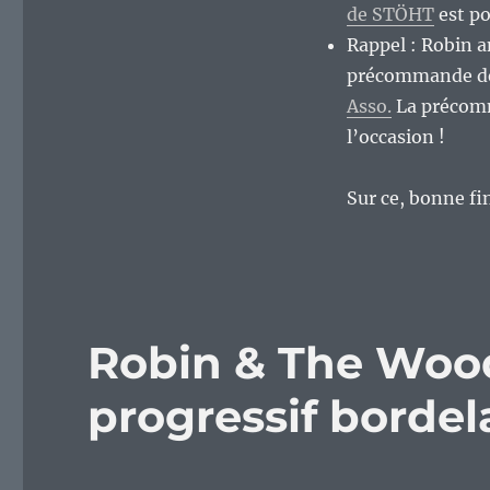
de STÖHT
est po
Rappel : Robin 
précommande de
Asso.
La précomm
l’occasion !
Sur ce, bonne fi
Robin & The Wood
progressif bordela