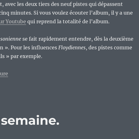
, avec les deux tiers des neuf pistes qui dépassent
cinq minutes. Si vous voulez écouter l’album, il y a une
sur Youtube
qui reprend la totalité de l’album.
sonienne
se fait rapidement entendre, dès la deuxième
an ». Pour les influences
Floydiennes
, des pistes comme
ls » par exemple.
de « Robin & The Woods, du bon Jazz Rock progressif 
ture
e semaine.