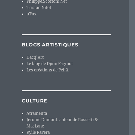
Philippe.Scoffoni.Net
Tristan Nitot
uTux
BLOGS ARTISTIQUES
Dacq'Art
Le blog de Djimi Fagniot
Les créations de Péhä.
bordelais. »
CULTURE
Atramenta
Jérome Dumont, auteur de Rossetti &
MacLane
Kylie Ravera