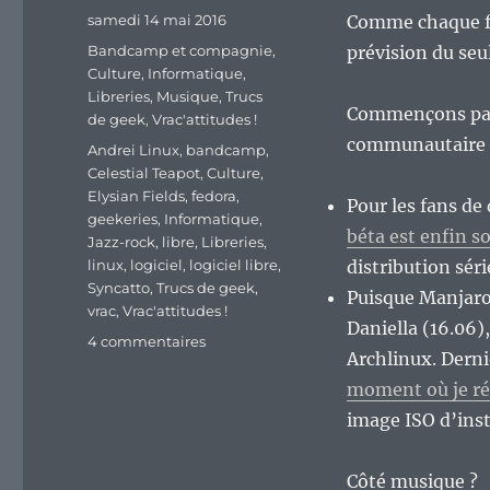
Publié
samedi 14 mai 2016
Comme chaque fin
le
Catégories
Bandcamp et compagnie
,
prévision du se
Culture
,
Informatique
,
Libreries
,
Musique
,
Trucs
Commençons par l
de geek
,
Vrac'attitudes !
communautaire ?
Étiquettes
Andrei Linux
,
bandcamp
,
Celestial Teapot
,
Culture
,
Elysian Fields
,
fedora
,
Pour les fans de
geekeries
,
Informatique
,
béta est enfin so
Jazz-rock
,
libre
,
Libreries
,
linux
,
logiciel
,
logiciel libre
,
distribution sér
Syncatto
,
Trucs de geek
,
Puisque Manjaro 
vrac
,
Vrac'attitudes !
Daniella (16.06),
sur
4 commentaires
Archlinux. Dern
En
vrac’
moment où je réd
de
image ISO d’inst
fin
de
semaine.
Côté musique ?