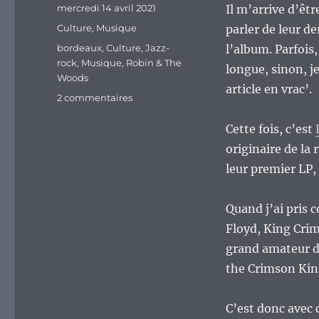
Publié
mercredi 14 avril 2021
Il m’arrive d’êt
le
Catégories
Culture
,
Musique
parler de leur de
Étiquettes
bordeaux
,
Culture
,
Jazz-
l’album. Parfois,
rock
,
Musique
,
Robin & The
longue, sinon, j
Woods
article en vrac’.
sur
2 commentaires
Robin
&
Cette fois, c’est
The
originaire de la
Woods,
leur premier LP,
du
bon
Jazz
Quand j’ai pris c
Rock
Floyd, King Crim
progressif
bordelais.
grand amateur de
the Crimson King
C’est donc avec c