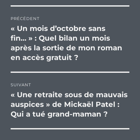
Navigation
PRÉCÉDENT
de
« Un mois d’octobre sans
Publication
précédente :
fin… » : Quel bilan un mois
l’article
après la sortie de mon roman
en accès gratuit ?
SUIVANT
« Une retraite sous de mauvais
Publication
suivante :
auspices » de Mickaël Patel :
Qui a tué grand-maman ?