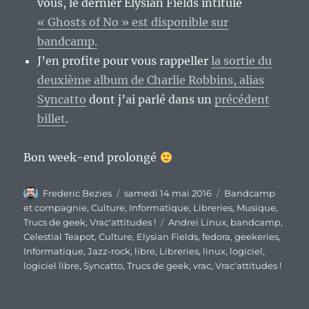
vous, le dernier Elysian Fields intitulé
« Ghosts of No » est disponible sur
bandcamp.
J’en profite pour vous rappeller
la sortie du
deuxième album de Charlie Robbins, alias
Syncatto
dont j’ai parlé dans un
précédent
billet
.
Bon week-end prolongé
Auteur
Publié
Catégories
Frederic Bezies
samedi 14 mai 2016
Bandcamp
le
et compagnie
,
Culture
,
Informatique
,
Libreries
,
Musique
,
Étiquettes
Trucs de geek
,
Vrac'attitudes !
Andrei Linux
,
bandcamp
,
Celestial Teapot
,
Culture
,
Elysian Fields
,
fedora
,
geekeries
,
Informatique
,
Jazz-rock
,
libre
,
Libreries
,
linux
,
logiciel
,
logiciel libre
,
Syncatto
,
Trucs de geek
,
vrac
,
Vrac'attitudes !