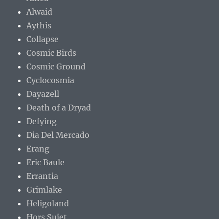
Alwaid
Aythis
Collapse
Cosmic Birds
Cosmic Ground
Cyclocosmia
Dayazell
Death of a Dryad
Defying
Dia Del Mercado
Erang
Eric Baule
Errantia
Grimlake
Heligoland
Hors Sujet