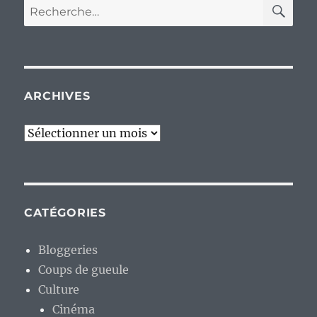
RE
Recherche
pour :
ARCHIVES
Archives
CATÉGORIES
Bloggeries
Coups de gueule
Culture
Cinéma