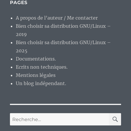
dosé
PAGES
de
jeu
A propos de l’auteur / Me contacter
d’aventures
Bien choisir sa distribution GNU/Linux –
et
de
2019
livre
Bien choisir sa distribution GNU/Linux –
dont
2025
vous
êtes
Documentations.
le
Ecrits non techniques.
héros.
Mentions légales
Un blog indépendant.
RE
Recherche
pour :