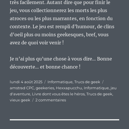
très facilement. Autant dire que pour finir le
jeu, vous collectionnerez les morts les plus
atroces ou les plus marrantes, en fonction du
contexte. Le jeu est rempli d’humour, de clins
d’oeil plus ou moins geekesques, bref, vous
avez de quoi voir venir !
Je n’ai plus qu’une chose à vous dire… Bonne
découverte… et bonne chance !
Publié
Catégories
Étiquettes
lundi 4 août 2025
Informatique
,
Trucs de geek
le
amstrad CPC
,
geekeries
,
Hexxapucchu
,
Informatique
,
jeu
d'aventure
,
Livre dont vous êtes le héros
,
Trucs de geek
,
sur
vieux geek
2 commentaires
« Hexxapucchu »,
un
mélange
bien