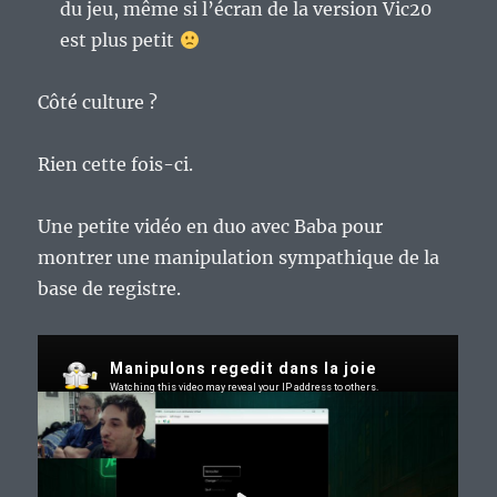
du jeu, même si l’écran de la version Vic20
est plus petit
Côté culture ?
Rien cette fois-ci.
Une petite vidéo en duo avec Baba pour
montrer une manipulation sympathique de la
base de registre.