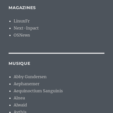
MAGAZINES
LinuxFr
Next-Inpact
OSNews
MUSIQUE
Abby Gundersen
Aephanemer
Aequinoctium Sanguinis
Alnea
Alwaid
Aythis