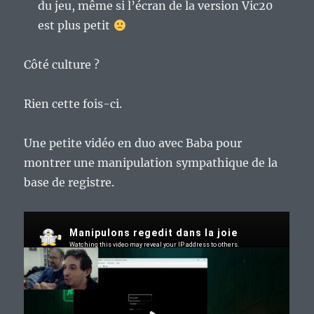
du jeu, même si l’écran de la version Vic20
est plus petit
Côté culture ?
Rien cette fois-ci.
Une petite vidéo en duo avec Baba pour
montrer une manipulation sympathique de la
base de registre.