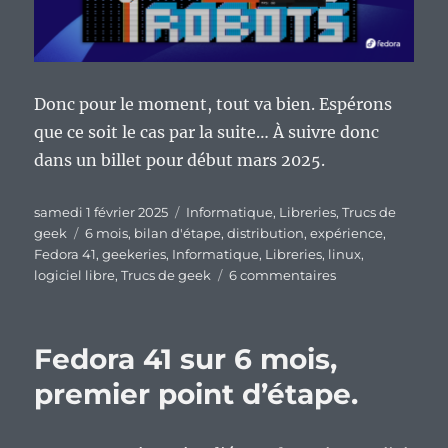
Donc pour le moment, tout va bien. Espérons
que ce soit le cas par la suite… À suivre donc
dans un billet pour début mars 2025.
Publié
Catégories
samedi 1 février 2025
Informatique
,
Libreries
,
Trucs de
le
Étiquettes
geek
6 mois
,
bilan d'étape
,
distribution
,
expérience
,
Fedora 41
,
geekeries
,
Informatique
,
Libreries
,
linux
,
sur
logiciel libre
,
Trucs de geek
6 commentaires
Fedora
41
sur
Fedora 41 sur 6 mois,
6
mois,
premier point d’étape.
troisième
point
d’étape.