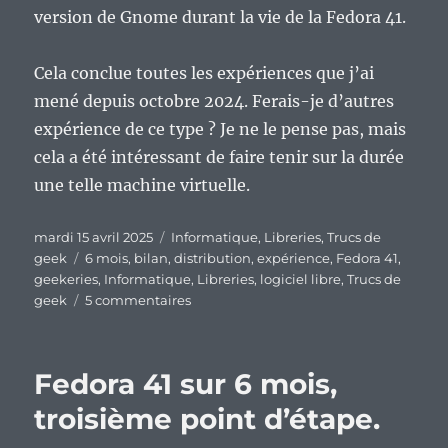
version de Gnome durant la vie de la Fedora 41.
Cela conclue toutes les expériences que j’ai
mené depuis octobre 2024. Ferais-je d’autres
expérience de ce type ? Je ne le pense pas, mais
cela a été intéressant de faire tenir sur la durée
une telle machine virtuelle.
Publié
Catégories
mardi 15 avril 2025
Informatique
,
Libreries
,
Trucs de
le
Étiquettes
geek
6 mois
,
bilan
,
distribution
,
expérience
,
Fedora 41
,
geekeries
,
Informatique
,
Libreries
,
logiciel libre
,
Trucs de
sur
geek
5 commentaires
Fedora
41
sur
Fedora 41 sur 6 mois,
6
mois,
troisième point d’étape.
bilan
final.