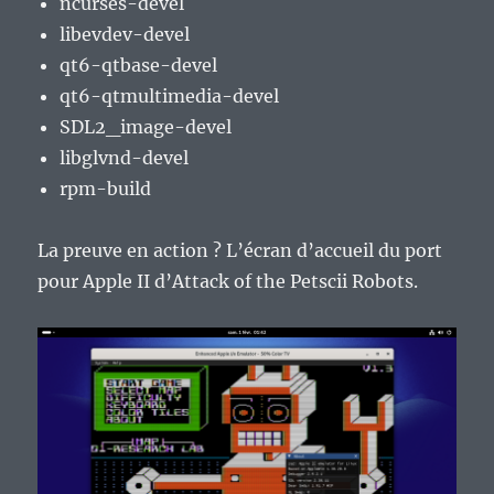
ncurses-devel
libevdev-devel
qt6-qtbase-devel
qt6-qtmultimedia-devel
SDL2_image-devel
libglvnd-devel
rpm-build
La preuve en action ? L’écran d’accueil du port
pour Apple II d’Attack of the Petscii Robots.