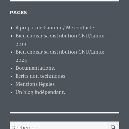
6
mois,
PAGES
premier
point
A propos de l’auteur / Me contacter
d’étape.
Bien choisir sa distribution GNU/Linux –
2019
Bien choisir sa distribution GNU/Linux –
2025
Documentations.
Ecrits non techniques.
Mentions légales
Un blog indépendant.
RE
Recherche