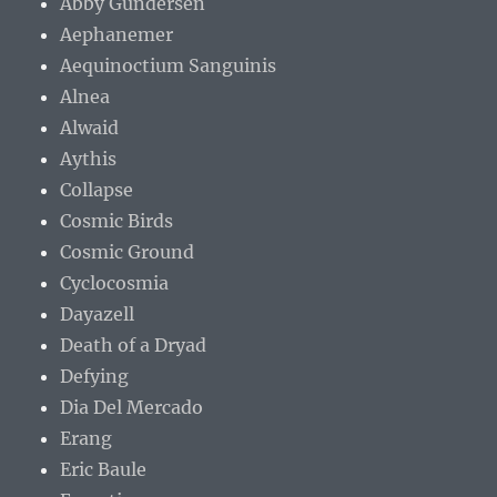
Abby Gundersen
Aephanemer
Aequinoctium Sanguinis
Alnea
Alwaid
Aythis
Collapse
Cosmic Birds
Cosmic Ground
Cyclocosmia
Dayazell
Death of a Dryad
Defying
Dia Del Mercado
Erang
Eric Baule