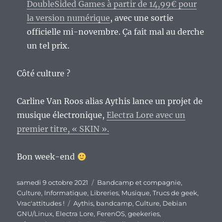
DoubleSided Games à partir de 14,99€ pour
la version numérique
, avec une sortie
officielle mi-novembre. Ça fait mal au derche
un tel prix.
Côté culture ?
Carline Van Roos alias Aythis lance un projet de
musique électronique,
Electra Lore avec un
premier titre, « SKIN ».
Bon week-end
Publié
Catégories
samedi 9 octobre 2021
Bandcamp et compagnie
,
le
Culture
,
Informatique
,
Libreries
,
Musique
,
Trucs de geek
,
Étiquettes
Vrac'attitudes !
Aythis
,
bandcamp
,
Culture
,
Debian
GNU/Linux
,
Electra Lore
,
FerenOS
,
geekeries
,