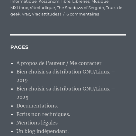
Informatique
,
Köszönöm
,
libre
,
Libreries
,
Musique
,
MXLinux
,
rétroludique
,
The Shadows of Sergoth
,
Trucs de
sur
geek
,
vrac
,
Vrac'attitudes !
6 commentaires
En
vrac’
de
fin
de
PAGES
semaine
A propos de l’auteur / Me contacter
Bien choisir sa distribution GNU/Linux –
2019
Bien choisir sa distribution GNU/Linux –
2025
Documentations.
Ecrits non techniques.
Mentions légales
Un blog indépendant.