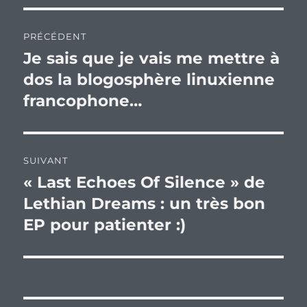
Navigation
PRÉCÉDENT
de
Je sais que je vais me mettre à
Publication
précédente :
dos la blogosphère linuxienne
l’article
francophone…
SUIVANT
« Last Echoes Of Silence » de
Publication
suivante :
Lethian Dreams : un très bon
EP pour patienter :)