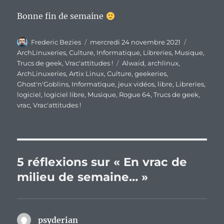
Bonne fin de semaine
Auteur
Publié
Catégorie
Frederic Bezies
mercredi 24 novembre 2021
le
ArchLinuxeries
,
Culture
,
Informatique
,
Libreries
,
Musique
,
Étiquettes
Trucs de geek
,
Vrac'attitudes !
Alwaid
,
archlinux
,
ArchLinuxeries
,
Artix Linux
,
Culture
,
geekeries
,
Ghost'n'Goblins
,
Informatique
,
jeux vidéos
,
libre
,
Libreries
,
logiciel
,
logiciel libre
,
Musique
,
Rogue 64
,
Trucs de geek
,
vrac
,
Vrac'attitudes !
5 réflexions sur « En vrac de
milieu de semaine… »
psyderian
dit :