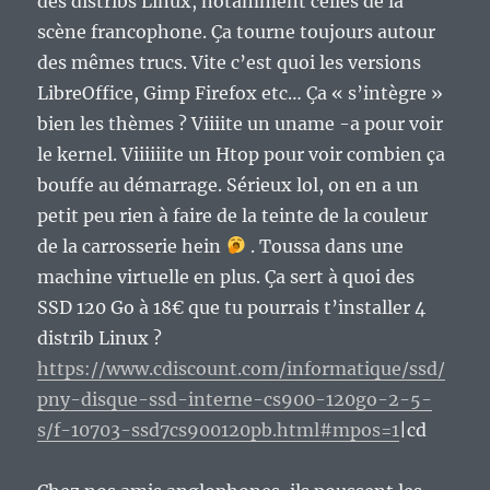
des distribs Linux, notamment celles de la
scène francophone. Ça tourne toujours autour
des mêmes trucs. Vite c’est quoi les versions
LibreOffice, Gimp Firefox etc… Ça « s’intègre »
bien les thèmes ? Viiiite un uname -a pour voir
le kernel. Viiiiiite un Htop pour voir combien ça
bouffe au démarrage. Sérieux lol, on en a un
petit peu rien à faire de la teinte de la couleur
de la carrosserie hein
. Toussa dans une
machine virtuelle en plus. Ça sert à quoi des
SSD 120 Go à 18€ que tu pourrais t’installer 4
distrib Linux ?
https://www.cdiscount.com/informatique/ssd/
pny-disque-ssd-interne-cs900-120go-2-5-
s/f-10703-ssd7cs900120pb.html#mpos=1
|cd