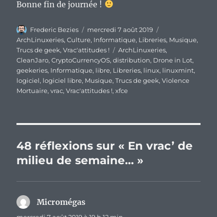
Bonne fin de journée !
Auteur
Publié
Catégories
Frederic Bezies
mercredi 7 août 2019
le
ArchLinuxeries
,
Culture
,
Informatique
,
Libreries
,
Musique
,
Étiquettes
Trucs de geek
,
Vrac'attitudes !
ArchLinuxeries
,
CleanJaro
,
CryptoCurrencyOS
,
distribution
,
Drone in Lot
,
geekeries
,
Informatique
,
libre
,
Libreries
,
linux
,
linuxmint
,
logiciel
,
logiciel libre
,
Musique
,
Trucs de geek
,
Violence
Mortuaire
,
vrac
,
Vrac'attitudes !
,
xfce
48 réflexions sur « En vrac’ de
milieu de semaine… »
Micromégas
dit :
mercredi 7 août 2019 à 19 h 12 min