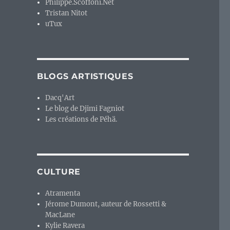
Philippe.Scoffoni.Net
Tristan Nitot
uTux
BLOGS ARTISTIQUES
Dacq'Art
Le blog de Djimi Fagniot
Les créations de Péhä.
CULTURE
Atramenta
Jérome Dumont, auteur de Rossetti &
MacLane
Kylie Ravera