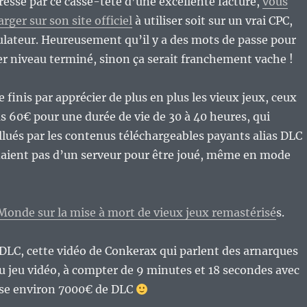
éressé par ce casse-tête d’une excellente facture,
vous
rger sur son site officiel
à utiliser soit sur un vrai CPC,
lateur. Heureusement qu’il y a des mots de passe pour
er niveau terminé, sinon ça serait franchement vache !
je finis par apprécier de plus en plus les vieux jeux, ceux
as 60€ pour une durée de vie de 30 à 40 heures, qui
llués par les contenus téléchargeables payants alias DLC
daient pas d’un serveur pour être joué, même en mode
 Monde sur la mise à mort de vieux jeux remastérisé
s.
 DLC, cette vidéo de Conkerax qui parlent des arnarques
du jeu vidéo, à compter de 9 minutes et 18 secondes avec
ose environ 7000€ de DLC