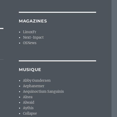
MAGAZINES
LinuxFr
Next-Inpact
OSNews
MUSIQUE
Abby Gundersen
Aephanemer
Aequinoctium Sanguinis
Alnea
Alwaid
Aythis
Collapse