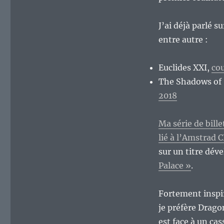
J’ai déjà parlé s
entre autre :
Euclides XXI,
cou
The Shadows of
2018
Ma série de bill
lié à l’Amstrad C
sur un titre dév
Palace »
.
Fortement inspir
je préfère Dragon
est face à un ca