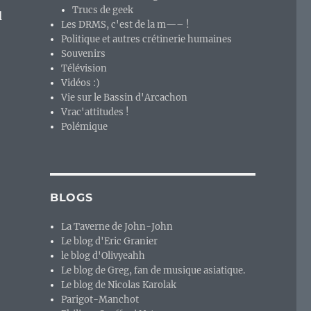
Trucs de geek
l
Les DRMS, c'est de la m—– !
Politique et autres crétinerie humaines
Souvenirs
Télévision
Vidéos :)
Vie sur le Bassin d'Arcachon
Vrac'attitudes !
Polémique
BLOGS
La Taverne de John-John
Le blog d'Eric Granier
le blog d'Olivyeahh
Le blog de Greg, fan de musique asiatique.
Le blog de Nicolas Karolak
Parigot-Manchot