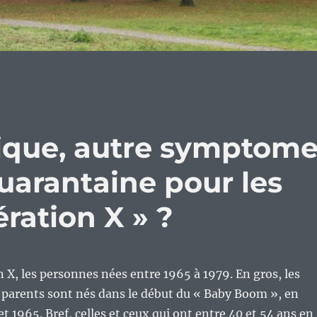
tique, autre symptom
quarantaine pour les
ération X » ?
n X, les personnes nées entre 1965 à 1979. En gros, les
 parents sont nés dans le début du « Baby Boom », en
t 1965. Bref, celles et ceux qui ont entre 40 et 54 ans en