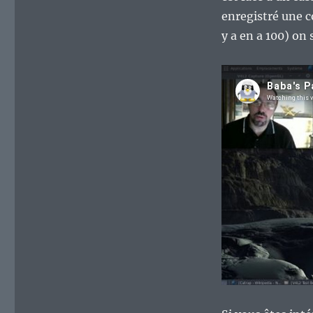
enregistré une co
y a en a 100) on