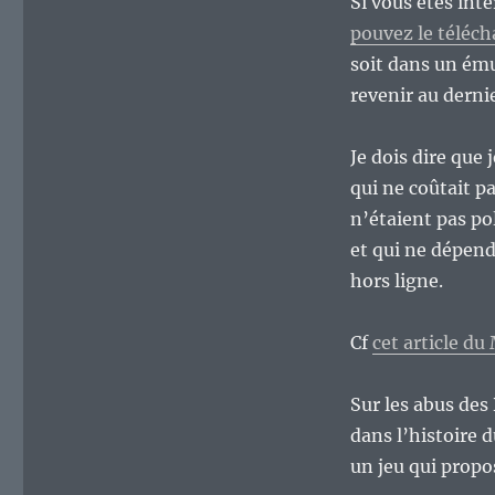
Si vous êtes int
pouvez le télécha
soit dans un ému
revenir au derni
Je dois dire que 
qui ne coûtait p
n’étaient pas po
et qui ne dépen
hors ligne.
Cf
cet article du
Sur les abus des
dans l’histoire 
un jeu qui prop