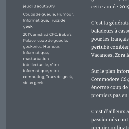
Publié
jeudi 8 août 2019
cette année 2019
le
Catégories
Coups de gueule
,
Humour
,
Informatique
,
Trucs de
C’est la générat
geek
baladeurs à cass
Étiquettes
2017
,
amstrad CPC
,
Baba's
pour les françai
Palace
,
coup de gueule
,
geekeries
,
Humour
,
pertubé combien 
Informatique
,
Vacances, Zora l
masturbation
intellectuelle
,
rétro-
informatique
,
retro-
Sur le plan info
computing
,
Trucs de geek
,
Commodore C64, C
vieux geek
énorme coup de 
premiers pas en
C’est d’ailleurs
passionnés cont
premier ordinate