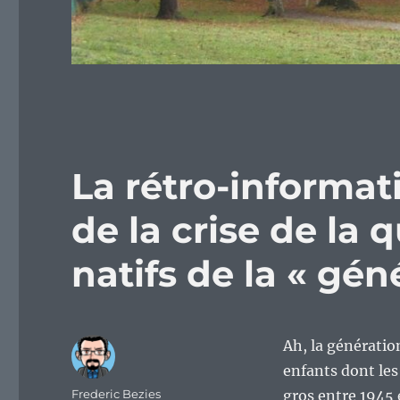
La rétro-informa
de la crise de la 
natifs de la « gén
Ah, la génératio
enfants dont les
Auteur
Frederic Bezies
gros entre 1945 e