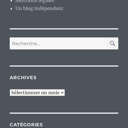
Mentions légales
Un blog indépendant.
RE
Recherche
pour :
ARCHIVES
Archives
CATÉGORIES