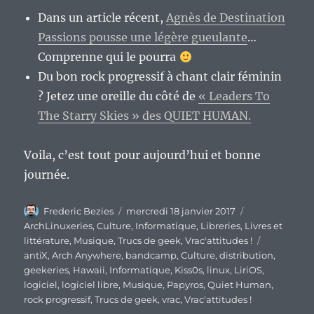
Dans un article récent,
Agnès de Destination
Passions pousse une légère gueulante
…
Comprenne qui le pourra
Du bon rock progressif à chant clair féminin
? Jetez une oreille du côté de
« Leaders To
The Starry Skies » des QUIET HUMAN.
Voila, c’est tout pour aujourd’hui et bonne
journée.
Auteur
Publié
Catégories
Frederic Bezies
mercredi 18 janvier 2017
le
ArchLinuxeries
,
Culture
,
Informatique
,
Libreries
,
Livres et
Étiquettes
littérature
,
Musique
,
Trucs de geek
,
Vrac'attitudes !
antiX
,
Arch Anywhere
,
bandcamp
,
Culture
,
distribution
,
geekeries
,
Hawaii
,
Informatique
,
Kiss0s
,
linux
,
LiriOS
,
logiciel
,
logiciel libre
,
Musique
,
Papyros
,
Quiet Human
,
rock progressif
,
Trucs de geek
,
vrac
,
Vrac'attitudes !