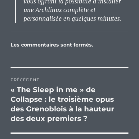
vous offrant la possiblité d’installer
une Archlinux complète et
personnalisée en quelques minutes.
Les commentaires sont fermés.
Navigation
PRÉCÉDENT
de
« The Sleep in me » de
Publication
précédente :
Collapse : le troisième opus
l’article
des Grenoblois à la hauteur
des deux premiers ?