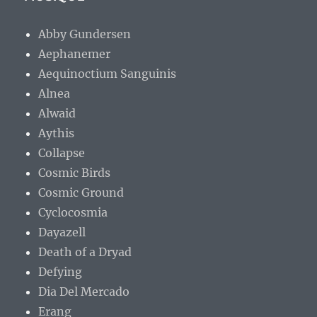
Abby Gundersen
Aephanemer
Aequinoctium Sanguinis
Alnea
Alwaid
Aythis
Collapse
Cosmic Birds
Cosmic Ground
Cyclocosmia
Dayazell
Death of a Dryad
Defying
Dia Del Mercado
Erang