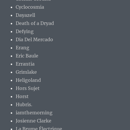
Cyclocosmia
Dayazell
Death of a Dryad
Defying
Dia Del Mercado
Erang
Eric Baule
Errantia
Grimlake
Heligoland
Hors Sujet
Horst
Hubris.
iamthemorning
Josienne Clarke
La Brume Électrique