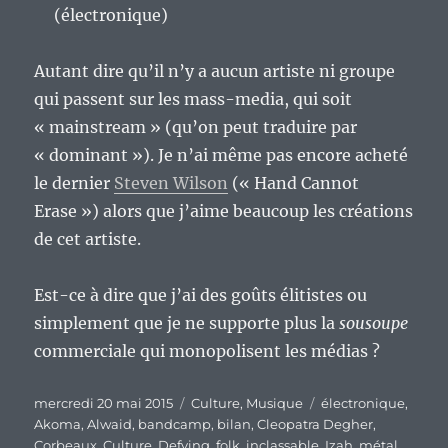
(électronique)
Autant dire qu’il n’y a aucun artiste ni groupe
qui passent sur les mass-media, qui soit
« mainstream » (qu’on peut traduire par
« dominant »). Je n’ai même pas encore acheté
le dernier
Steven Wilson
(« Hand Cannot
Erase ») alors que j’aime beaucoup les créations
de cet artiste.
Est-ce à dire que j’ai des goûts élitistes ou
simplement que je ne supporte plus la
sousoupe
commerciale qui monopolisent les médias ?
Publié
Catégories
Étiquettes
mercredi 20 mai 2015
Culture
,
Musique
électronique
,
le
Akoma
,
Alwaid
,
bandcamp
,
bilan
,
Cleopatra Degher
,
Corbeaux
,
Culture
,
Defying
,
folk
,
inclassable
,
Izah
,
métal
,