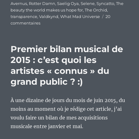
Avernus
,
Rotter Damn
,
Saelig Oya
,
Selene
,
Syncatto
,
The
beauty the world makes us hope for
,
The Orchid
,
transparence
,
Valdkynd
,
What Mad Universe
20
sur
commentaires
Opération
transparence
2015…
Premier bilan musical de
L’inutile
donc
2015 : c’est quoi les
indispensable
artistes « connus » du
billet
du
grand public ? :)
blogueur
indépendant
:)
À une dizaine de jours du mois de juin 2015, du
moins au moment où je rédige cet article, j’ai
voulu faire un bilan de mes acquisitions
musicale entre janvier et mai.