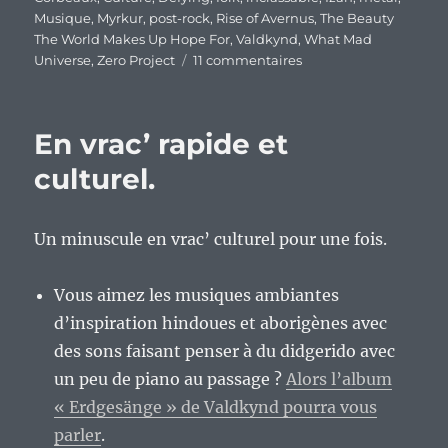
Musique
,
Myrkur
,
post-rock
,
Rise of Avernus
,
The Beauty
The World Makes Up Hope For
,
Valdkynd
,
What Mad
sur
Universe
,
Zero Project
11 commentaires
Premier
bilan
musical
En vrac’ rapide et
de
2015
culturel.
:
c’est
quoi
Un minuscule en vrac’ culturel pour une fois.
les
artistes
« connus »
Vous aimez les musiques ambiantes
du
d’inspiration hindoues et aborigènes avec
grand
des sons faisant penser à du didgerido avec
public
?
un peu de piano au passage ?
Alors l’album
:)
« Erdgesänge » de Valdkynd pourra vous
parler
.