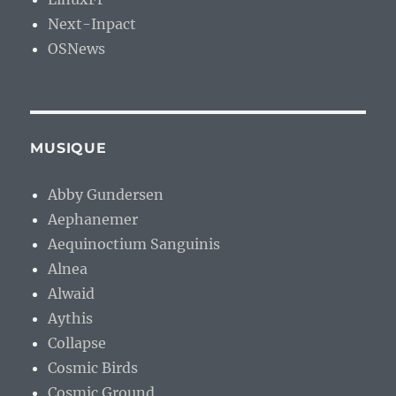
Next-Inpact
OSNews
MUSIQUE
Abby Gundersen
Aephanemer
Aequinoctium Sanguinis
Alnea
Alwaid
Aythis
Collapse
Cosmic Birds
Cosmic Ground