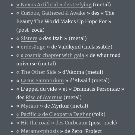
« Nexus Artificial » des Defying
(metal)
«
Curious, Gathered & Awake
» des « The
Beauty The World Makes Up Hope For »
(post-rock)
«
Sistere
» des Izah » (metal)
«
erdesänge
» de Valdkynd (inclassable)
«
a cosmic chapter with gaia
» de what mad
universe (metal)
«
The Other Side
» d’Akoma (metal)
«
Lacus Samnorium
» d’Alwaid (metal)
« L’appel du vide » et « Dramatis Personaæ »
des
Rise of Avernus
(metal)
«
Myrkur
» de Myrkur (metal)
« Pacific » de Cleopatra Degher
(folk)
« Hit the road » des Corbeaux
(post-rock)
«
Metamorphosis
» de Zero-Project