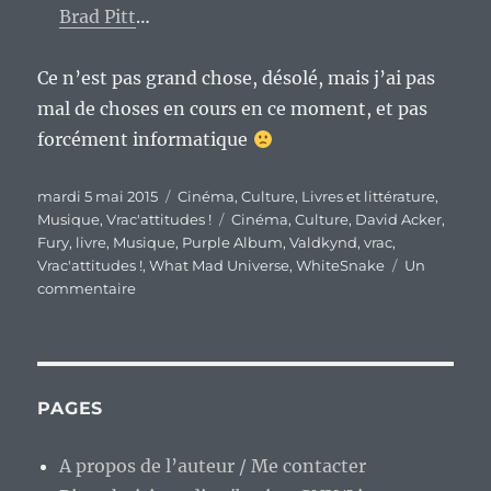
Brad Pitt
…
Ce n’est pas grand chose, désolé, mais j’ai pas
mal de choses en cours en ce moment, et pas
forcément informatique
Publié
Catégories
mardi 5 mai 2015
Cinéma
,
Culture
,
Livres et littérature
,
le
Étiquettes
Musique
,
Vrac'attitudes !
Cinéma
,
Culture
,
David Acker
,
Fury
,
livre
,
Musique
,
Purple Album
,
Valdkynd
,
vrac
,
Vrac'attitudes !
,
What Mad Universe
,
WhiteSnake
Un
sur
commentaire
En
vrac’
rapide
et
culturel.
PAGES
A propos de l’auteur / Me contacter