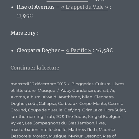
Rise of Avernus –
« L’appel du Vide »
:
11,95€
Mars 2015 :
Cleopatra Degher –
« Pacific »
: 16,58€
de « Opération transparence 201
Continuer la lecture
Publié
Catégories
mercredi 16 décembre 2015
Bloggeries
,
Culture
,
Livres
le
Étiquettes
et littérature
,
Musique
Abby Gundersen
,
achat
,
Ai
,
Akoma
,
album
,
Alwaid
,
Anathème
,
bilan
,
Cleopatra
Degher
,
coût
,
Collapse
,
Corbeaux
,
Corpo-Mente
,
Cosmic
Ground
,
Coups de gueule
,
Defying
,
GrimLake
,
Hors Sujet
,
iamthemorning
,
Izah
,
JC & The Judas
,
King of Edelgran
,
Kylver
,
Les Compagnons du Gras Jambon
,
livre
,
masturbation intellectuelle
,
Matthew Roth
,
Maurice
Desborels
,
Moreor
,
Musique
,
Myrkur
,
Ossonor
,
Rise of