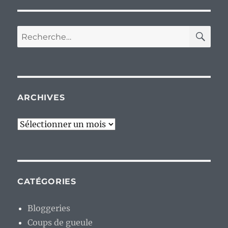
RE
Recherche
pour :
ARCHIVES
Archives
CATÉGORIES
Bloggeries
Coups de gueule