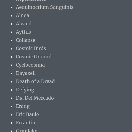
Aequinoctium Sanguinis
Alnea
Alwaid
Aythis
Collapse
Cosmic Birds
Cosmic Ground
Cyclocosmia
Dayazell
Death of a Dryad
Defying
Dia Del Mercado
Erang
Eric Baule
Errantia
Grimlake