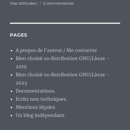
sur
Vrac'attitudes !
2 commentaires
En
vrac’
de
milieu
de
PAGES
semaine…
A propos de l’auteur / Me contacter
Bien choisir sa distribution GNU/Linux –
2019
Bien choisir sa distribution GNU/Linux –
2025
Documentations.
Ecrits non techniques.
Mentions légales
Un blog indépendant.