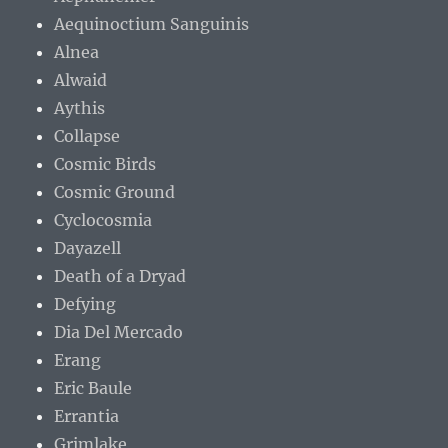
Aequinoctium Sanguinis
Alnea
Alwaid
Aythis
Collapse
Cosmic Birds
Cosmic Ground
Cyclocosmia
Dayazell
Death of a Dryad
Defying
Dia Del Mercado
Erang
Eric Baule
Errantia
Grimlake