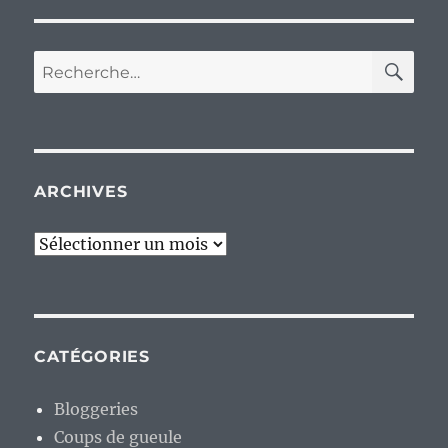
RE
Recherche
pour :
ARCHIVES
Archives
CATÉGORIES
Bloggeries
Coups de gueule