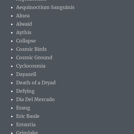
Aequinoctium Sanguinis
Alnea
Alwaid
Aythis
Collapse
Cosmic Birds
Cosmic Ground
Cyclocosmia
Dayazell
Death of a Dryad
Defying
Dia Del Mercado
Erang
Eric Baule
Errantia
Grimlake