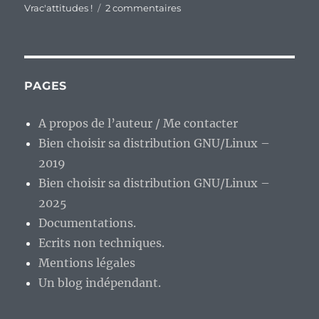
sur
Vrac'attitudes !
2 commentaires
En
vrac’
de
milieu
de
PAGES
semaine…
A propos de l’auteur / Me contacter
Bien choisir sa distribution GNU/Linux –
2019
Bien choisir sa distribution GNU/Linux –
2025
Documentations.
Ecrits non techniques.
Mentions légales
Un blog indépendant.