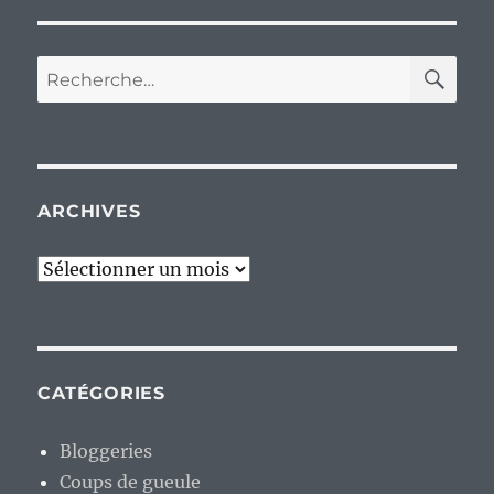
RE
Recherche
pour :
ARCHIVES
Archives
CATÉGORIES
Bloggeries
Coups de gueule