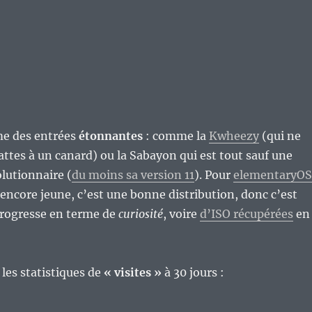
me des entrées
étonnantes
: comme la
Kwheezy
(qui ne
pattes à un canard) ou la Sabayon qui est tout sauf une
olutionnaire (
du moins sa version 11
). Pour
elementaryOS
 encore jeune, c’est une bonne distribution, donc c’est
progresse en terme de
curiosité
, voire
d’ISO récupérées
en
les statistiques de
« visites »
à 30 jours :