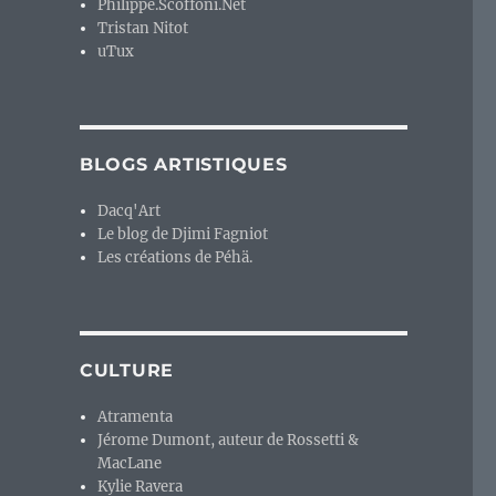
Philippe.Scoffoni.Net
Tristan Nitot
uTux
BLOGS ARTISTIQUES
Dacq'Art
Le blog de Djimi Fagniot
Les créations de Péhä.
CULTURE
Atramenta
Jérome Dumont, auteur de Rossetti &
MacLane
Kylie Ravera