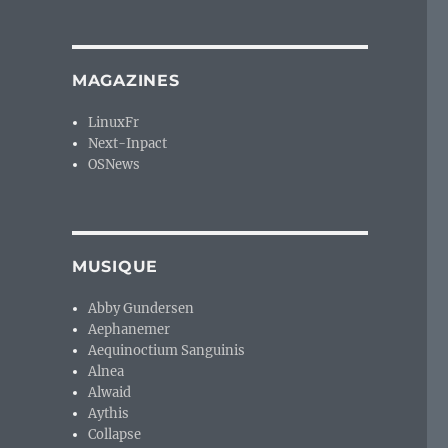
MAGAZINES
LinuxFr
Next-Inpact
OSNews
MUSIQUE
Abby Gundersen
Aephanemer
Aequinoctium Sanguinis
Alnea
Alwaid
Aythis
Collapse