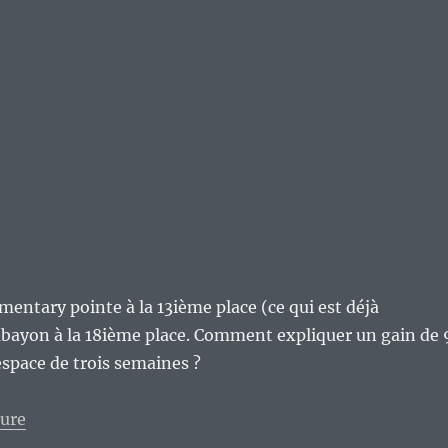
ementary pointe à la 13ième place (ce qui est déjà
abayon à la 18ième place. Comment expliquer un gain de 
’espace de trois semaines ?
de « La montée explosive d’ElementaryOS, preuve de la
ture