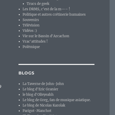
Trucs de geek
Les DRMS, c'est de la m—– !
Politique et autres crétinerie humaines
Souvenirs
Télévision
Vidéos :)
Vie sur le Bassin d'Arcachon
Vrac'attitudes !
Polémique
BLOGS
La Taverne de John-John
9
Le blog d'Eric Granier
le blog d'Olivyeahh
Le blog de Greg, fan de musique asiatique.
Le blog de Nicolas Karolak
 volatilité des statistiques de visites de distrowatch ? »
Parigot-Manchot