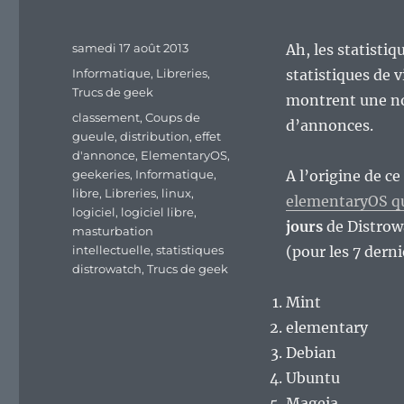
Publié
samedi 17 août 2013
Ah, les statistiq
le
Catégories
Informatique
,
Libreries
,
statistiques de v
Trucs de geek
montrent une no
Étiquettes
classement
,
Coups de
d’annonces.
gueule
,
distribution
,
effet
d'annonce
,
ElementaryOS
,
geekeries
,
Informatique
,
A l’origine de ce 
libre
,
Libreries
,
linux
,
elementaryOS qu
logiciel
,
logiciel libre
,
jours
de Distrowa
masturbation
intellectuelle
,
statistiques
(pour les 7 derni
distrowatch
,
Trucs de geek
Mint
elementary
Debian
Ubuntu
Mageia