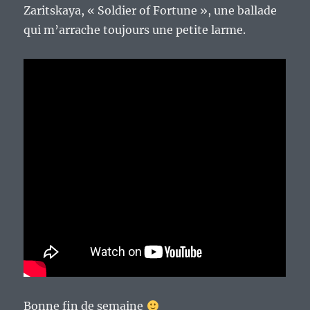
Zaritskaya, « Soldier of Fortune », une ballade
qui m’arrache toujours une petite larme.
Bonne fin de semaine