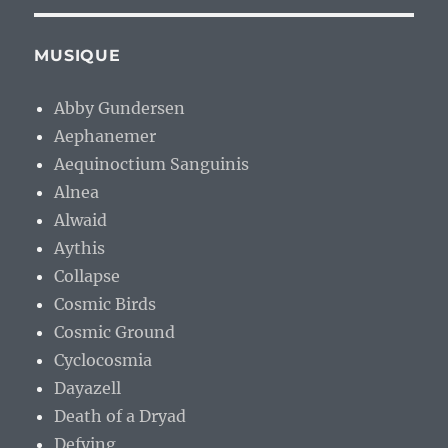
MUSIQUE
Abby Gundersen
Aephanemer
Aequinoctium Sanguinis
Alnea
Alwaid
Aythis
Collapse
Cosmic Birds
Cosmic Ground
Cyclocosmia
Dayazell
Death of a Dryad
Defying