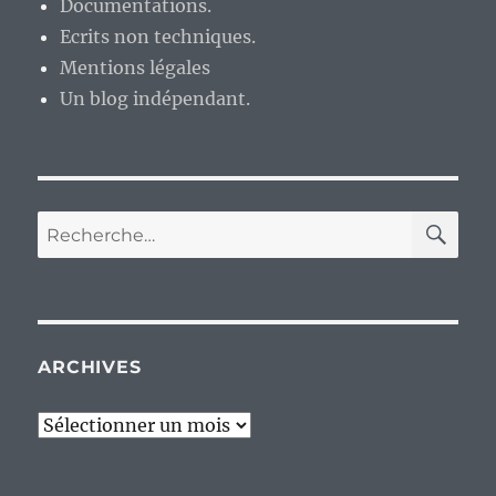
Documentations.
Ecrits non techniques.
Mentions légales
Un blog indépendant.
RE
Recherche
pour :
ARCHIVES
Archives