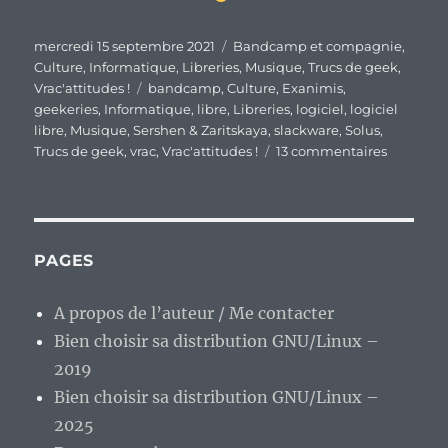
Publié
Catégories
mercredi 15 septembre 2021
Bandcamp et compagnie
,
le
Culture
,
Informatique
,
Libreries
,
Musique
,
Trucs de geek
,
Étiquettes
Vrac'attitudes !
bandcamp
,
Culture
,
Exanimis
,
geekeries
,
Informatique
,
libre
,
Libreries
,
logiciel
,
logiciel
libre
,
Musique
,
Sershen & Zaritskaya
,
slackware
,
Solus
,
sur
Trucs de geek
,
vrac
,
Vrac'attitudes !
13 commentaires
En
vrac
de
milieu
de
PAGES
semaine
A propos de l’auteur / Me contacter
Bien choisir sa distribution GNU/Linux –
2019
Bien choisir sa distribution GNU/Linux –
2025