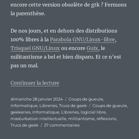
encore cette version obsolète de gtk ? Fermons
la parenthèse.
De nos jours, et en dehors des distributions
100% libres à la
Parabola GNU/Linux-libre
,
Trisquel GNU/Linux
ou encore
Guix
, le
militantisme a bel et bien disparu. Et ce n’est
pas un mal.
de « Utiliser Linux, un acte mil
Continuer la lecture
Publié
Catégories
dimanche 28 janvier 2024
Coups de gueule
,
le
Étiquettes
Informatique
,
Libreries
,
Trucs de geek
Coups de gueule
,
geekeries
,
Informatique
,
Libreries
,
logiciel libre
,
masturbation intellectuelle
,
militantisme
,
réflexions
,
sur
Trucs de geek
27 commentaires
Utiliser
Linux,