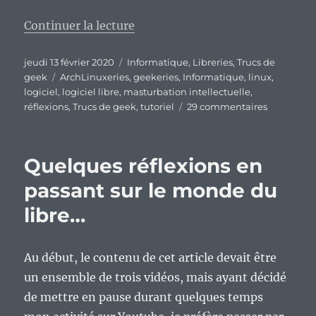
de « Mes guides d’installation p
Continuer la lecture
Publié
Catégories
jeudi 13 février 2020
Informatique
,
Libreries
,
Trucs de
le
Étiquettes
geek
ArchLinuxeries
,
geekeries
,
Informatique
,
linux
,
logiciel
,
logiciel libre
,
masturbation intellectuelle
,
sur
réflexions
,
Trucs de geek
,
tutoriel
29 commentaires
Mes
guides
d’installat
Quelques réflexions en
pour
Archlinux
passant sur le monde du
:
libre…
un
bon
sentiment
qui
Au début, le contenu de cet article devait être
a
un ensemble de trois vidéos, mais ayant décidé
été
de mettre en pause durant quelques temps
une
énorme