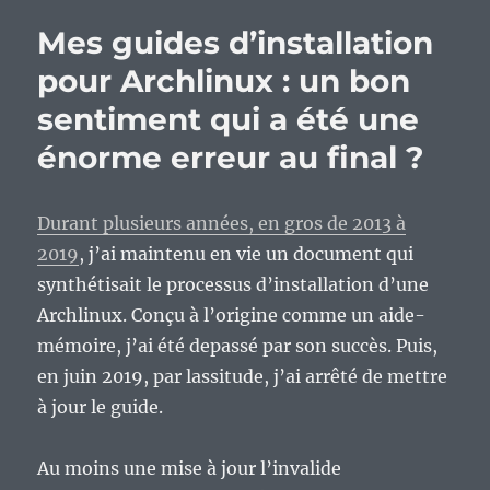
un
Mes guides d’installation
acte
militant
pour Archlinux : un bon
devenu
sentiment qui a été une
un
choix
énorme erreur au final ?
parmi
d’autres
?
Durant plusieurs années, en gros de 2013 à
2019
, j’ai maintenu en vie un document qui
synthétisait le processus d’installation d’une
Archlinux. Conçu à l’origine comme un aide-
mémoire, j’ai été depassé par son succès. Puis,
en juin 2019, par lassitude, j’ai arrêté de mettre
à jour le guide.
Au moins une mise à jour l’invalide