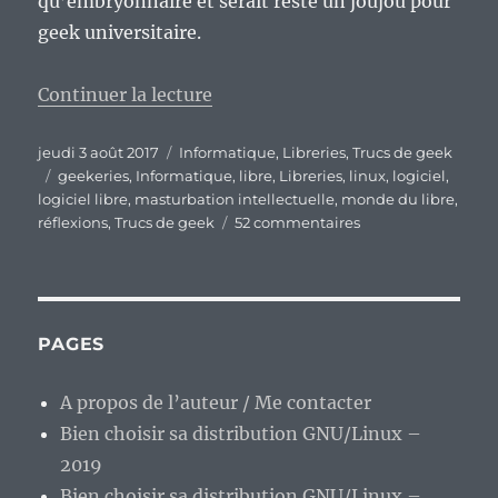
qu’embryonnaire et serait resté un joujou pour
geek universitaire.
de « Quelques réflexions en pas
Continuer la lecture
Publié
Catégories
jeudi 3 août 2017
Informatique
,
Libreries
,
Trucs de geek
le
Étiquettes
geekeries
,
Informatique
,
libre
,
Libreries
,
linux
,
logiciel
,
logiciel libre
,
masturbation intellectuelle
,
monde du libre
,
sur
réflexions
,
Trucs de geek
52 commentaires
Quelques
réflexions
en
passant
sur
PAGES
le
monde
A propos de l’auteur / Me contacter
du
Bien choisir sa distribution GNU/Linux –
libre…
2019
Bien choisir sa distribution GNU/Linux –