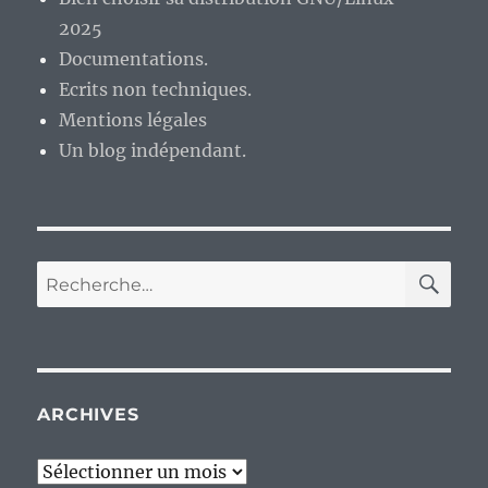
2025
Documentations.
Ecrits non techniques.
Mentions légales
Un blog indépendant.
RE
Recherche
pour :
ARCHIVES
Archives