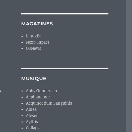
MAGAZINES
LinuxFr
Next-Inpact
OSNews
MUSIQUE
e
Abby Gundersen
Aephanemer
Aequinoctium Sanguinis
Alnea
Alwaid
Aythis
Collapse