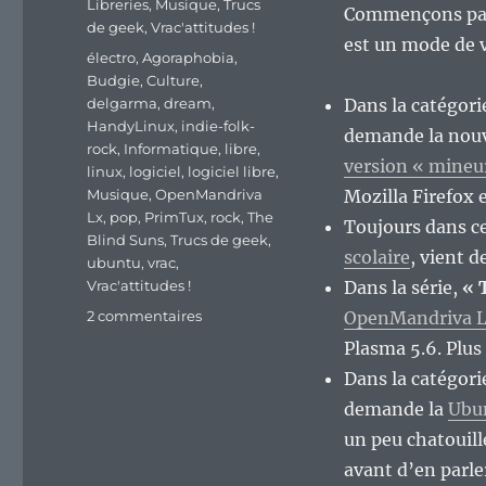
Libreries
,
Musique
,
Trucs
Commençons par 
de geek
,
Vrac'attitudes !
est un mode de vi
Étiquettes
électro
,
Agoraphobia
,
Budgie
,
Culture
,
delgarma
,
dream
,
Dans la catégori
HandyLinux
,
indie-folk-
demande la nou
rock
,
Informatique
,
libre
,
version « mineu
linux
,
logiciel
,
logiciel libre
,
Musique
,
OpenMandriva
Mozilla Firefox 
Lx
,
pop
,
PrimTux
,
rock
,
The
Toujours dans ce
Blind Suns
,
Trucs de geek
,
scolaire
, vient d
ubuntu
,
vrac
,
Vrac'attitudes !
Dans la série,
« 
sur
2 commentaires
OpenMandriva Lx
En
Plasma 5.6. Plus 
vrac’
Dans la catégorie
mercurien.
demande la
Ubu
un peu chatouill
avant d’en parl