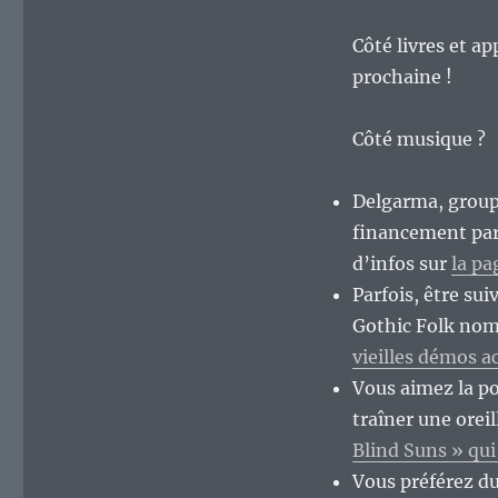
Côté livres et a
prochaine !
Côté musique ?
Delgarma, groupe
financement part
d’infos sur
la pa
Parfois, être sui
Gothic Folk n
vieilles démos a
Vous aimez la po
traîner une orei
Blind Suns » qui
Vous préférez du