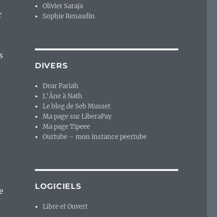
Olivier Saraja
r
Sophie Renaudin
s
DIVERS
Dear Pariah
L'Âne à Nath
Le blog de Seb Musset
Ma page sur LiberaPay
Ma page Tipeee
Ourtube – mon instance peertube
LOGICIELS
e
Libre et Ouvert