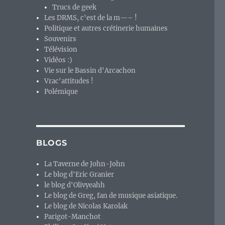
Trucs de geek
Les DRMS, c'est de la m—– !
Politique et autres crétinerie humaines
Souvenirs
Télévision
Vidéos :)
Vie sur le Bassin d'Arcachon
Vrac'attitudes !
Polémique
BLOGS
La Taverne de John-John
Le blog d'Eric Granier
le blog d'Olivyeahh
Le blog de Greg, fan de musique asiatique.
Le blog de Nicolas Karolak
Parigot-Manchot