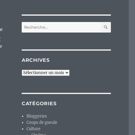
RECHERC
Recherche
je
pour :
e
e
ARCHIVES
Archives
CATÉGORIES
Bloggeries
Coups de gueule
Culture