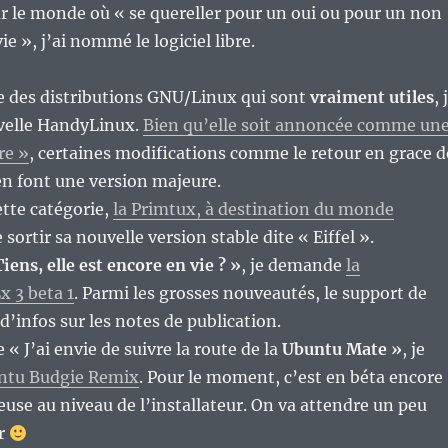
le monde où « se quereller pour un oui ou pour un non
e », j’ai nommé le logiciel libre.
e des distributions GNU/Linux qui sont
vraiment utiles
, 
velle HandyLinux.
Bien qu’elle soit annoncée comme un
re »
, certaines modifications comme le retour en grace d
en font une version majeure.
tte catégorie,
la Primtux, à destination du monde
e sortir sa nouvelle version stable dite « Eiffel ».
Tiens, elle est encore en vie ? »
, je demande
la
 3 beta 1
. Parmi les grosses nouveautés, le support de
d’infos sur les notes de publication.
 « J’ai envie de suivre la route de la
Ubuntu Mate »
, je
ntu Budgie Remix
. Pour le moment, c’est en béta encore
euse au niveau de l’installateur. On va attendre un peu
er