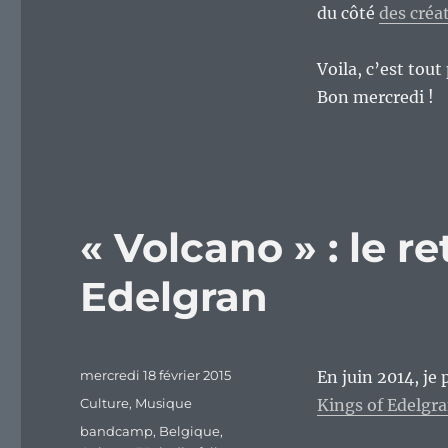
du côté
des créa
Voila, c’est tou
Bon mercredi !
« Volcano » : le r
Edelgran
Publié
mercredi 18 février 2015
En juin 2014, je 
le
Catégories
Culture
,
Musique
Kings of Edelgra
Étiquettes
bandcamp
,
Belgique
,