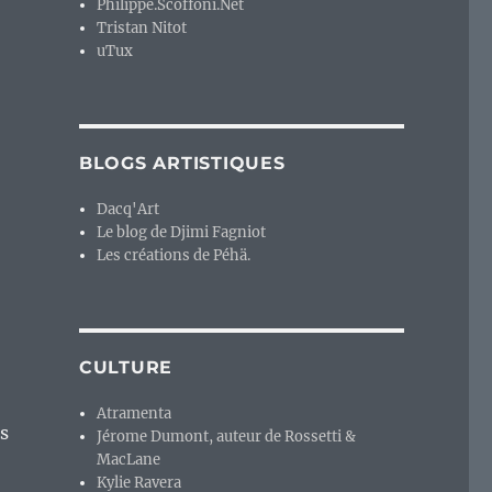
Philippe.Scoffoni.Net
Tristan Nitot
uTux
BLOGS ARTISTIQUES
Dacq'Art
Le blog de Djimi Fagniot
Les créations de Péhä.
CULTURE
Atramenta
es
Jérome Dumont, auteur de Rossetti &
MacLane
Kylie Ravera