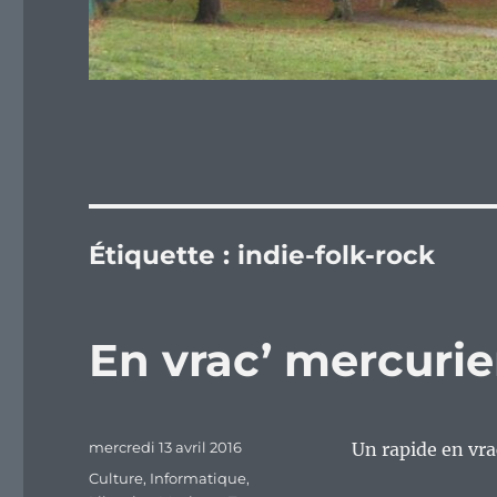
Étiquette :
indie-folk-rock
En vrac’ mercurie
Publié
mercredi 13 avril 2016
Un rapide en vra
le
Catégories
Culture
,
Informatique
,