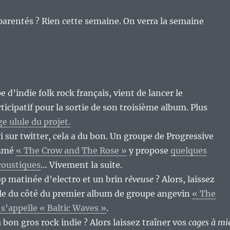
pparentés ? Rien cette semaine. On verra la semaine
 d’indie folk rock français, vient de lancer le
icipatif pour la sortie de son troisième album. Plus
ge ulule du projet.
vi sur twitter, cela a du bon. Un groupe de Progressive
ommé
« The Crow and The Rose »
y propose
quelques
coustiques
… Vivement la suite.
p matinée d’electro et un brin
rêveuse
? Alors, laissez
lle du côté du premier album de groupe angevin
« The
 s’appelle « Baltic Waves »
.
 bon gros rock indie ? Alors laissez traîner vos
cages à mi