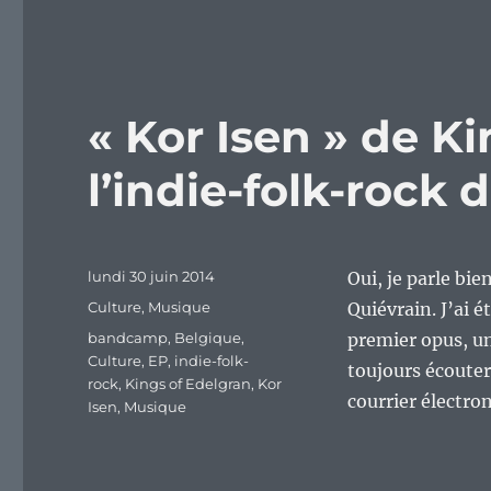
« Kor Isen » de Ki
l’indie-folk-rock 
Publié
lundi 30 juin 2014
Oui, je parle bie
le
Catégories
Culture
,
Musique
Quiévrain. J’ai é
Étiquettes
bandcamp
,
Belgique
,
premier opus, une
Culture
,
EP
,
indie-folk-
toujours écouter
rock
,
Kings of Edelgran
,
Kor
courrier électron
Isen
,
Musique