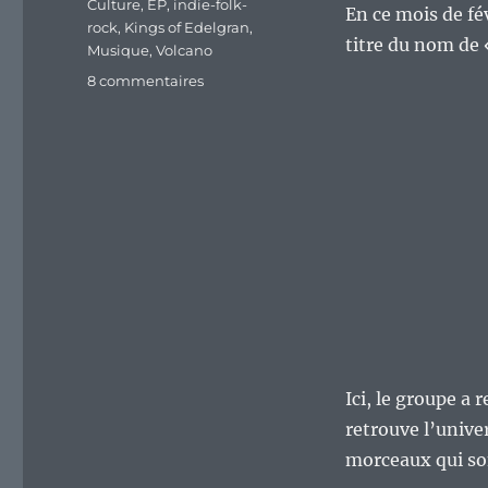
Culture
,
EP
,
indie-folk-
En ce mois de fé
rock
,
Kings of Edelgran
,
titre du nom de 
Musique
,
Volcano
sur
8 commentaires
« Volcano »
:
le
retour
des
Kings
of
Edelgran
Ici, le groupe a 
retrouve l’unive
morceaux qui so