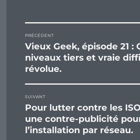
Navigation
PRÉCÉDENT
de
Vieux Geek, épisode 21 
Publication
précédente :
l’article
niveaux tiers et vraie di
révolue.
SUIVANT
Pour lutter contre les I
Publication
suivante :
une contre-publicité pour
l’installation par réseau.