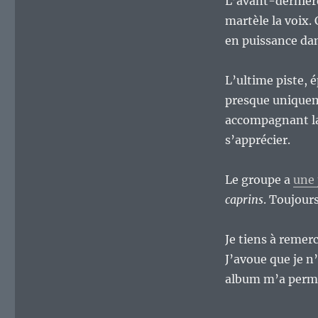
L’avant-dernière
martèle la voix. 
en puissance dan
L’ultime piste, 
presque uniquem
accompagnant la 
s’apprécier.
Le groupe a
une
caprins
. Toujours
Je tiens à remerc
J’avoue que je n
album m’a permis