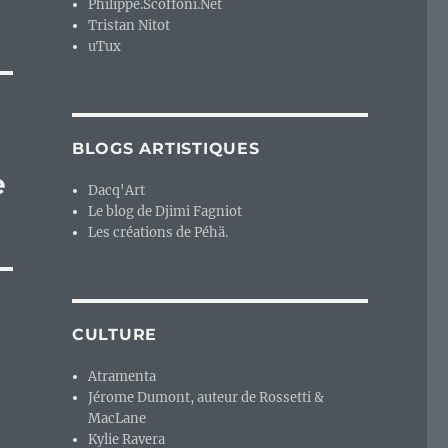
Philippe.Scoffoni.Net
Tristan Nitot
uTux
BLOGS ARTISTIQUES
e
Dacq'Art
Le blog de Djimi Fagniot
Les créations de Péhä.
CULTURE
Atramenta
Jérome Dumont, auteur de Rossetti &
MacLane
Kylie Ravera