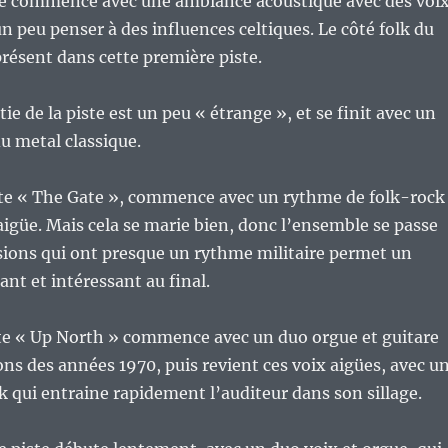
te commence avec une ambiance acoustique avec des voi
un peu penser à des influences celtiques. Le côté folk du
présent dans cette première piste.
e de la piste est un peu « étrange », et se finit avec un
u metal classique.
te « The Gate », commence avec un rythme de folk-rock
 aigüe. Mais cela se marie bien, donc l’ensemble se passe
sions qui ont presque un rythme militaire permet un
t et intéressant au final.
ste « Up North » commence avec un duo orgue et guitare
ons des années 1970, puis revient ces voix aigües, avec u
 qui entraine rapidement l’auditeur dans son sillage.