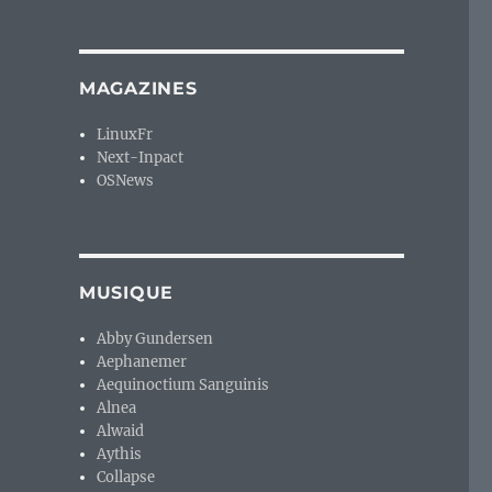
MAGAZINES
LinuxFr
Next-Inpact
OSNews
MUSIQUE
Abby Gundersen
Aephanemer
Aequinoctium Sanguinis
Alnea
Alwaid
Aythis
Collapse