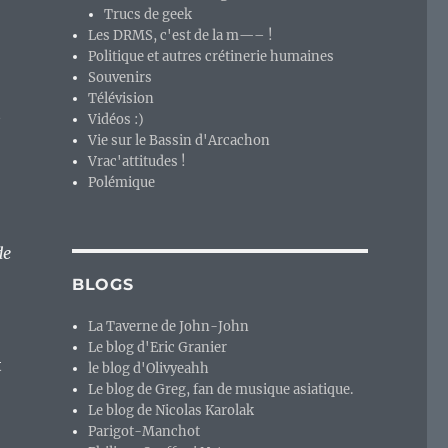
Trucs de geek
Les DRMS, c'est de la m—– !
Politique et autres crétinerie humaines
Souvenirs
Télévision
t
Vidéos :)
Vie sur le Bassin d'Arcachon
Vrac'attitudes !
Polémique
de
BLOGS
La Taverne de John-John
Le blog d'Eric Granier
t
le blog d'Olivyeahh
Le blog de Greg, fan de musique asiatique.
Le blog de Nicolas Karolak
Parigot-Manchot