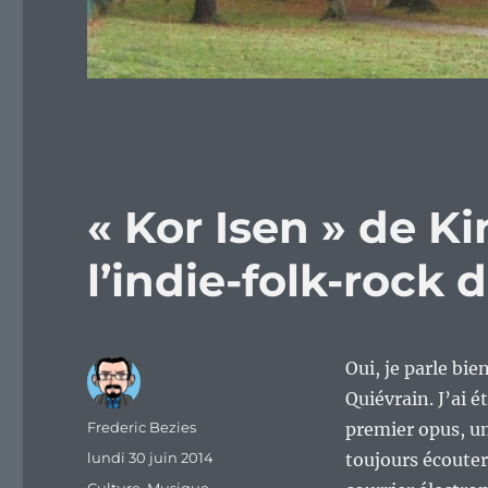
« Kor Isen » de Ki
l’indie-folk-rock 
Oui, je parle bie
Quiévrain. J’ai é
Auteur
Frederic Bezies
premier opus, une
Publié
lundi 30 juin 2014
toujours écouter
le
Catégories