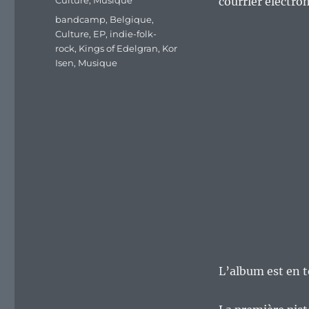
Culture
,
Musique
courrier électron
Étiquettes
bandcamp
,
Belgique
,
Culture
,
EP
,
indie-folk-
rock
,
Kings of Edelgran
,
Kor
Isen
,
Musique
L’album est en t