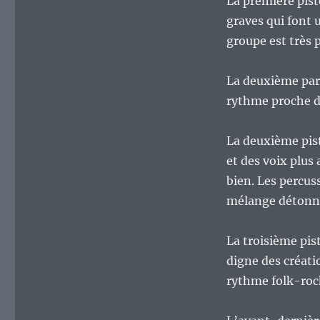
La première pis
graves qui font 
groupe est très 
La deuxième parti
rythme proche d
La deuxième pis
et des voix plus
bien. Les percus
mélange détonnan
La troisième pi
digne des créati
rythme folk-rock