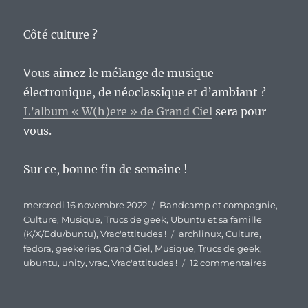
Côté culture ?
Vous aimez le mélange de musique
électronique, de néoclassique et d’ambiant ?
L’album « W(h)ere » de Grand Ciel
sera pour
vous.
Sur ce, bonne fin de semaine !
Publié
Catégories
mercredi 16 novembre 2022
Bandcamp et compagnie
,
le
Culture
,
Musique
,
Trucs de geek
,
Ubuntu et sa famille
Étiquettes
(K/X/Edu/buntu)
,
Vrac'attitudes !
archlinux
,
Culture
,
fedora
,
geekeries
,
Grand Ciel
,
Musique
,
Trucs de geek
,
sur
ubuntu
,
unity
,
vrac
,
Vrac'attitudes !
12 commentaires
En
vrac’
de