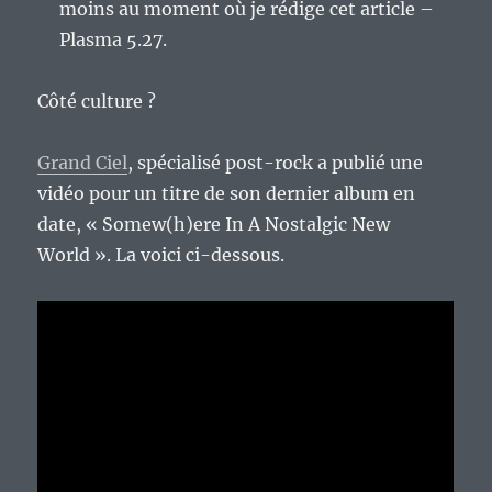
moins au moment où je rédige cet article –
Plasma 5.27.
Côté culture ?
Grand Ciel
, spécialisé post-rock a publié une
vidéo pour un titre de son dernier album en
date, « Somew(h)ere In A Nostalgic New
World ». La voici ci-dessous.