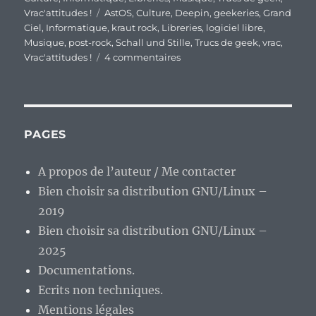
Étiquettes
Vrac'attitudes !
AstOS
,
Culture
,
Deepin
,
geekeries
,
Grand
Ciel
,
Informatique
,
kraut rock
,
Libreries
,
logiciel libre
,
Musique
,
post-rock
,
Schall und Stille
,
Trucs de geek
,
vrac
,
sur
Vrac'attitudes !
4 commentaires
En
vrac’
de
milieu
de
PAGES
semaine…
A propos de l’auteur / Me contacter
Bien choisir sa distribution GNU/Linux –
2019
Bien choisir sa distribution GNU/Linux –
2025
Documentations.
Ecrits non techniques.
Mentions légales