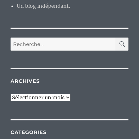
Un blog indépendant.
RE
Recherche
pour :
ARCHIVES
Archives
CATÉGORIES