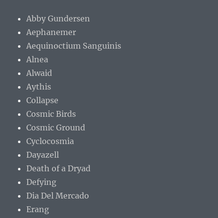
Abby Gundersen
Aephanemer
Aequinoctium Sanguinis
Alnea
Alwaid
Aythis
Collapse
Cosmic Birds
Cosmic Ground
Cyclocosmia
Dayazell
Death of a Dryad
Defying
Dia Del Mercado
Erang