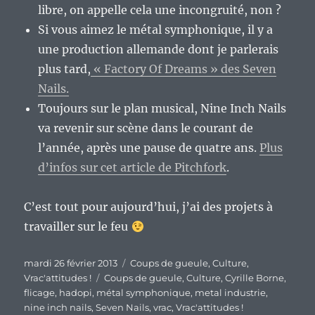
libre, on appelle cela une incongruité, non ?
Si vous aimez le métal symphonique, il y a
une production allemande dont je parlerais
plus tard,
« Factory Of Dreams » des Seven
Nails.
Toujours sur le plan musical, Nine Inch Nails
va revenir sur scène dans le courant de
l’année, après une pause de quatre ans.
Plus
d’infos sur cet article de Pitchfork
.
C’est tout pour aujourd’hui, j’ai des projets à
travailler sur le feu
Publié
Catégories
mardi 26 février 2013
Coups de gueule
,
Culture
,
le
Étiquettes
Vrac'attitudes !
Coups de gueule
,
Culture
,
Cyrille Borne
,
flicage
,
hadopi
,
métal symphonique
,
metal industrie
,
nine inch nails
,
Seven Nails
,
vrac
,
Vrac'attitudes !