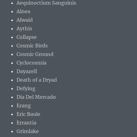
Aequinoctium Sanguinis
Alnea
Alwaid
Aythis
Collapse
Cosmic Birds
Cosmic Ground
Cyclocosmia
Dayazell
Death of a Dryad
Defying
Dia Del Mercado
Erang
Eric Baule
Errantia
Grimlake