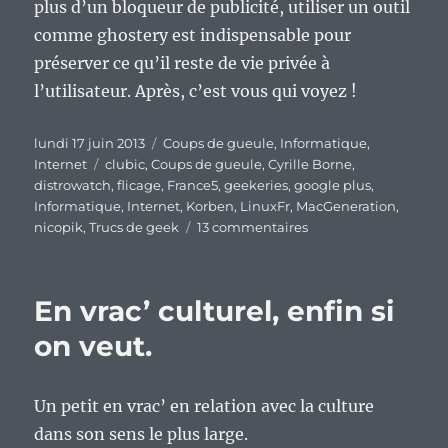
plus d’un bloqueur de publicité, utiliser un outil
comme ghostery est indispensable pour
préserver ce qu’il reste de vie privée à
l’utilisateur. Après, c’est vous qui voyez !
Publié
Catégories
lundi 17 juin 2013
Coups de gueule
,
Informatique
,
le
Étiquettes
Internet
clubic
,
Coups de gueule
,
Cyrille Borne
,
distrowatch
,
flicage
,
France5
,
geekeries
,
google plus
,
Informatique
,
Internet
,
Korben
,
LinuxFr
,
MacGeneration
,
sur
nicopik
,
Trucs de geek
13 commentaires
« Fliquez,
fliquez,
fliquez-
En vrac’ culturel, enfin si
moi »
:
on veut.
comment
l’internaute
est
Un petit en vrac’ en relation avec la culture
fliqué
dans son sens le plus large.
sans