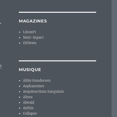
MAGAZINES
,
LinuxFr
:
Next-Inpact
OSNews
e
MUSIQUE
Abby Gundersen
Aephanemer
Aequinoctium Sanguinis
Alnea
Alwaid
Aythis
Collapse