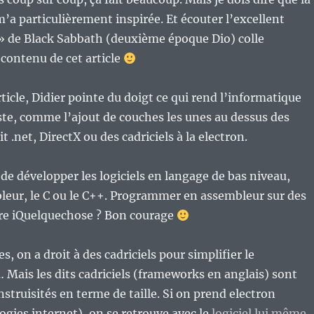
m’a particulièrement inspirée. Et écouter l’excellent
 de Black Sabbath (deuxième époque Dio) colle
contenu de cet article
ticle, Didier pointe du doigt ce qui rend l’informatique
te, comme l’ajout de couches les unes au dessus des
it .net, DirectX ou des cadriciels à la electron.
 de développer les logiciels en langage de bas niveau,
eur, le C ou le C++. Programmer en assembleur sur des
re iQuelquechose ? Bon courage
, on a droit à des cadriciels pour simplifier le
ais les dits cadriciels (frameworks en anglais) sont
truisités en terme de taille. Si on prend electron
ogies internet), on se retrouve avec le
logiciel lui même