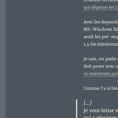
qui dépasse les 
Avec les dependa
MS-Windows XP – 
avait les pré-re
1,5 Go minimum
Je sais, on parle
doit peser avec 
au minimum pou
Comme l’a si bien
[…]
Je vous laisse 
qui a plusieur