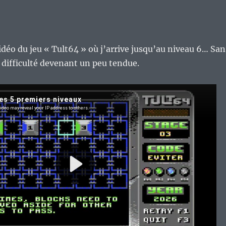
vidéo du jeu « Tult64 » où j’arrive jusqu’au niveau 6… San
la difficulté devenant un peu tendue.