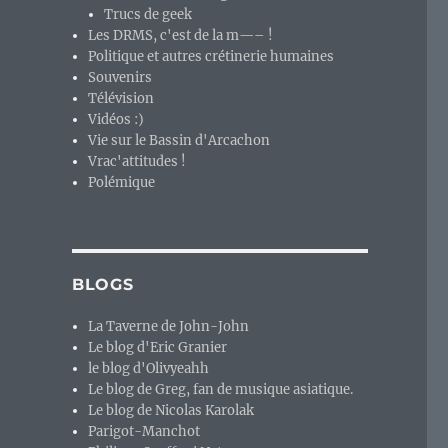
Trucs de geek
Les DRMS, c'est de la m—– !
Politique et autres crétinerie humaines
Souvenirs
Télévision
Vidéos :)
Vie sur le Bassin d'Arcachon
Vrac'attitudes !
Polémique
BLOGS
La Taverne de John-John
Le blog d'Eric Granier
le blog d'Olivyeahh
Le blog de Greg, fan de musique asiatique.
Le blog de Nicolas Karolak
Parigot-Manchot