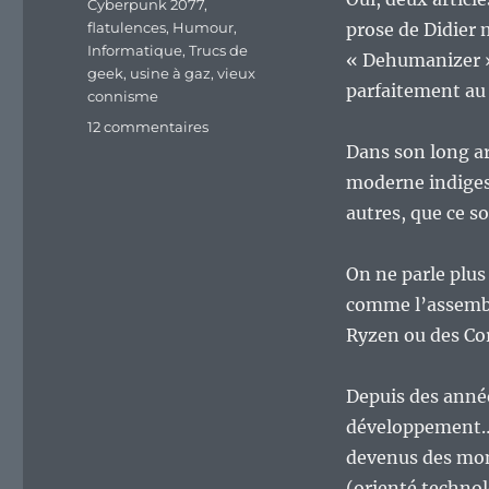
Cyberpunk 2077
,
flatulences
,
Humour
,
prose de Didier 
Informatique
,
Trucs de
« Dehumanizer »
geek
,
usine à gaz
,
vieux
parfaitement au 
connisme
sur
12 commentaires
Vive
Dans son long ar
le
moderne indiges
« vieux-
autres, que ce so
connisme »
en
informatique
On ne parle plus
!
comme l’assembl
:)
Ryzen ou des Co
Depuis des années
développement… M
devenus des mons
(orienté technol