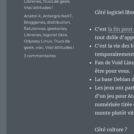
Libreries
,
Trucs de geek
,
Vrac'attitudes !
Côté logiciel lib
Étiquettes
Anatol-X
,
Antergos NeXT
,
Bloggeries
,
distribution
,
flatulences
,
geekeries
,
C’est
la fin pou
Libreries
,
logiciel libre
,
tout drôle d’app
Odyssey Linux
,
Trucs de
C’est la vie des
geek
,
vrac
,
Vrac'attitudes !
temporairement –
sur
3 commentaires
En
Fan de Void Linu
vrac’
être pour vous.
de
La base Debian 
fin
de
Les jeux ont par
semaine…
d’un jeu pour At
numérisée tirée 
monte plutôt vit
Côté culture ?