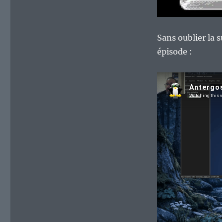
Sans oublier la 
épisode :