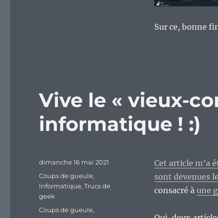
Sur ce, bonne fi
Vive le « vieux-c
informatique ! :)
Publié
dimanche 16 mai 2021
Cet article m’a é
le
Catégories
Coups de gueule
,
sont devenues le
Informatique
,
Trucs de
consacré à
une g
geek
Étiquettes
Coups de gueule
,
Oui, deux article