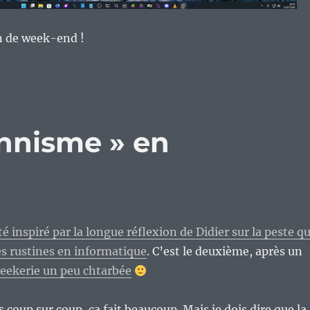
n de week-end !
onnisme » en
té inspiré par la longue réflexion de Didier sur la peste q
s rustines en informatique
. C’est le deuxième, après un
eekerie un peu chtarbée
s coup sur coup, ça fait beaucoup. Mais je dois dire que la