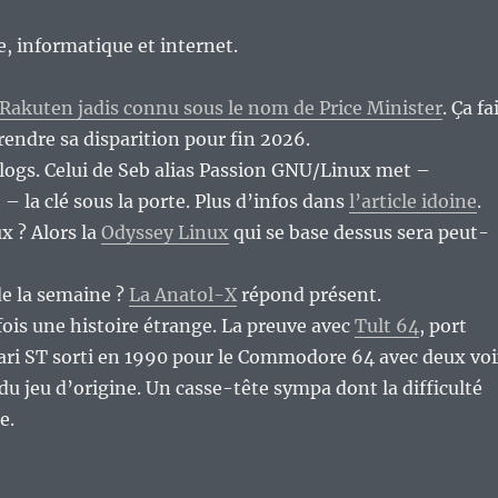
re, informatique et internet.
r Rakuten jadis connu sous le nom de Price Minister
. Ça fa
rendre sa disparition pour fin 2026.
 blogs. Celui de Seb alias Passion GNU/Linux met –
 la clé sous la porte. Plus d’infos dans
l’article idoine
.
x ? Alors la
Odyssey Linux
qui se base dessus sera peut-
de la semaine ?
La Anatol-X
répond présent.
fois une histoire étrange. La preuve avec
Tult 64
, port
ari ST sorti en 1990 pour le Commodore 64 avec deux vo
du jeu d’origine. Un casse-tête sympa dont la difficulté
e.