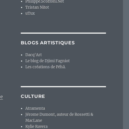
Philippe.Scoffoni.Net
Tristan Nitot
uTux
BLOGS ARTISTIQUES
Dacq'Art
Le blog de Djimi Fagniot
Les créations de Péhä.
ue
CULTURE
Atramenta
Jérome Dumont, auteur de Rossetti &
MacLane
Kylie Ravera