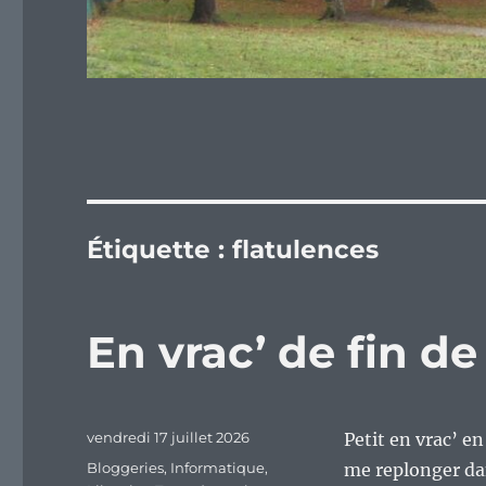
Étiquette :
flatulences
En vrac’ de fin d
Publié
vendredi 17 juillet 2026
Petit en vrac’ e
le
Catégories
Bloggeries
,
Informatique
,
me replonger da