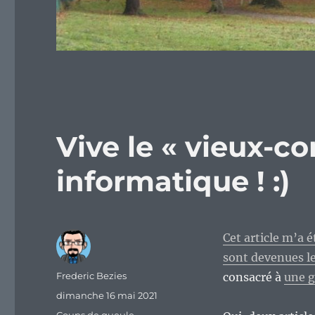
Vive le « vieux-c
informatique ! :)
Cet article m’a é
sont devenues le
Auteur
Frederic Bezies
consacré à
une g
Publié
dimanche 16 mai 2021
le
Catégories