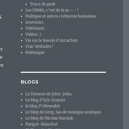
Trucs de geek
Les DRMS, c'est de la m—– !
s
Politique et autres crétinerie humaines
Souvenirs
Télévision
Vidéos :)
Vie sur le Bassin d'Arcachon
Vrac'attitudes !
er
Polémique
de
re
BLOGS
La Taverne de John-John
Le blog d'Eric Granier
le blog d'Olivyeahh
Le blog de Greg, fan de musique asiatique.
Le blog de Nicolas Karolak
Parigot-Manchot