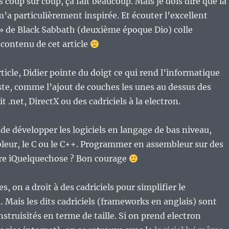
s coup sur coup, ça fait beaucoup. Mais je dois dire que la
m’a particulièrement inspirée. Et écouter l’excellent
 de Black Sabbath (deuxième époque Dio) colle
contenu de cet article
ticle, Didier pointe du doigt ce qui rend l’informatique
te, comme l’ajout de couches les unes au dessus des
it .net, DirectX ou des cadriciels à la electron.
 de développer les logiciels en langage de bas niveau,
eur, le C ou le C++. Programmer en assembleur sur des
re iQuelquechose ? Bon courage
, on a droit à des cadriciels pour simplifier le
ais les dits cadriciels (frameworks en anglais) sont
truisités en terme de taille. Si on prend electron