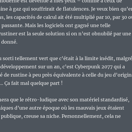
moderne est devenue à mes yeux – comme à ceux de
ine à gaz qui souffrirait de flatulences. Je veux bien qu’e
s, les capacités de calcul ait été multiplié par 10, par 30 o
 passante. Mais les logiciels ont gagné une telle
ustiner est la seule solution si on n’est obnubilé par une
n donné.
sorti tellement vert que c’était à la limite inédit, malgr
développement sur un an, c’est Cyberpunk 2077 qui a
 de rustine à peu près équivalente à celle du jeu d’origin
… Ça fait mal quelque part !
era que le rétro-ludique avec son matériel standardisé,
niques d’une autre époque où les mauvais jeux étaient
 publique, creuse sa niche. Personnellement, cela ne