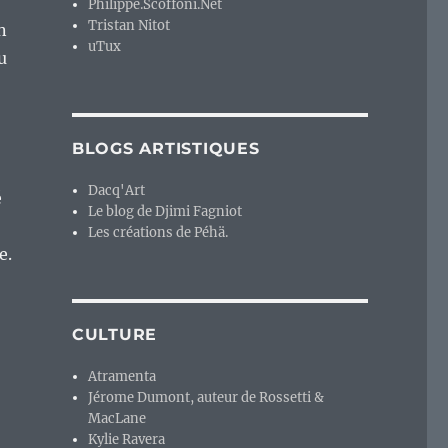
Philippe.Scoffoni.Net
Tristan Nitot
n
uTux
u
BLOGS ARTISTIQUES
Dacq'Art
é
Le blog de Djimi Fagniot
Les créations de Péhä.
e.
CULTURE
Atramenta
Jérome Dumont, auteur de Rossetti &
MacLane
Kylie Ravera