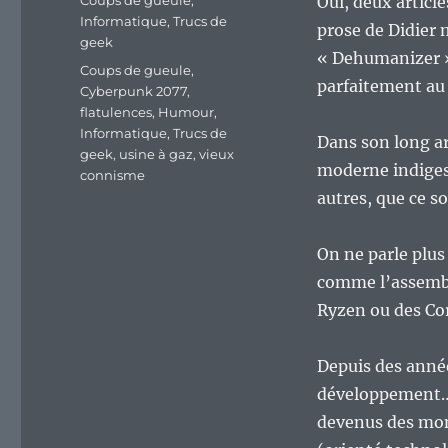
Coups de gueule
,
Oui, deux article
Informatique
,
Trucs de
prose de Didier 
geek
« Dehumanizer »
Étiquettes
Coups de gueule
,
parfaitement au 
Cyberpunk 2077
,
flatulences
,
Humour
,
Informatique
,
Trucs de
Dans son long ar
geek
,
usine à gaz
,
vieux
moderne indiges
connisme
autres, que ce so
On ne parle plus
comme l’assembl
Ryzen ou des Co
Depuis des années
développement… M
devenus des mons