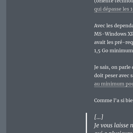
(orienté technol
qui dépasse les 
Avec les dependa
MS-Windows XP – 
avait les pré-re
1,5 Go minimum
Je sais, on parle
doit peser avec 
au minimum pou
Comme l’a si bien
[…]
Je vous laisse 