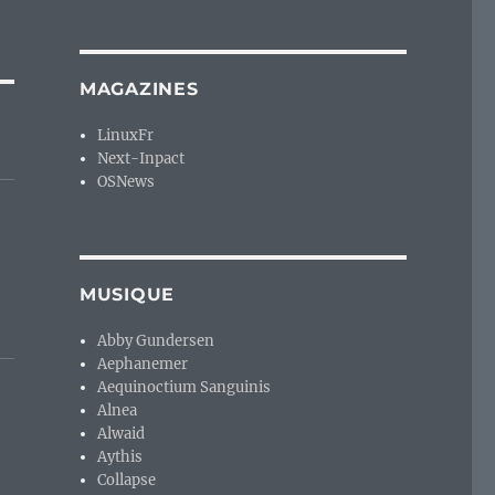
MAGAZINES
LinuxFr
Next-Inpact
OSNews
MUSIQUE
Abby Gundersen
Aephanemer
Aequinoctium Sanguinis
Alnea
Alwaid
Aythis
Collapse