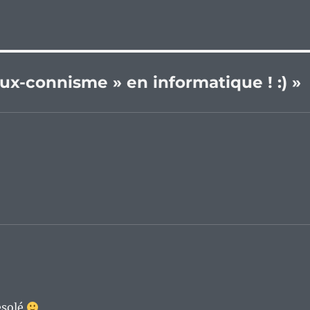
ieux-connisme » en informatique ! :) »
ésolé