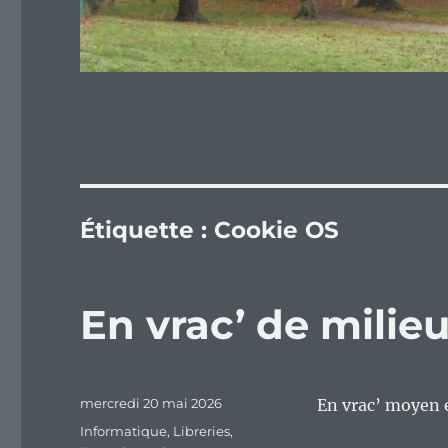
Étiquette :
Cookie OS
En vrac’ de mili
Publié
mercredi 20 mai 2026
En vrac’ moyen 
le
Catégories
Informatique
,
Libreries
,