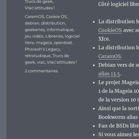
Trucs de geek
,
Côté logiciel lib
Vrac'attitudes !
Étiquettes
CaramOS
,
Cookie OS
,
La distribution 
debian
,
distribution
,
geekeries
,
Informatique
,
CookieOS
avec a
jeu vidéo
,
Libreries
,
logiciel
Xfce.
libre
,
mageia
,
openbsd
,
La distribution 
Pharaoh's Legacy
,
rétroludique
,
Trucs de
CaramOS
.
geek
,
vrac
,
Vrac'attitudes !
Debian vers de s
sur
2 commentaires
alias 13.5
.
En
Le projet Mageia
vrac’
de
1 de la Mageia 10
milieu
de la version 10 
de
Ainsi que la sor
semaine…
Bookworm alias
Fan de BSDs libre
Si vous aimez les