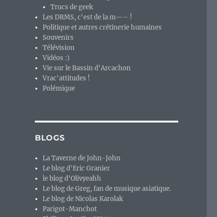
Trucs de geek
Les DRMS, c'est de la m—– !
Politique et autres crétinerie humaines
Souvenirs
Télévision
Vidéos :)
Vie sur le Bassin d'Arcachon
Vrac'attitudes !
Polémique
BLOGS
La Taverne de John-John
Le blog d'Eric Granier
le blog d'Olivyeahh
Le blog de Greg, fan de musique asiatique.
Le blog de Nicolas Karolak
Parigot-Manchot