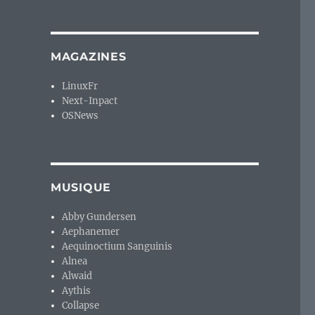
MAGAZINES
LinuxFr
Next-Inpact
OSNews
MUSIQUE
Abby Gundersen
Aephanemer
Aequinoctium Sanguinis
Alnea
Alwaid
Aythis
Collapse