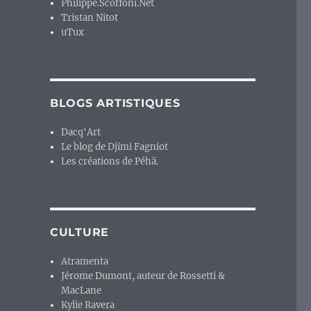
Philippe.Scoffoni.Net
Tristan Nitot
uTux
BLOGS ARTISTIQUES
Dacq'Art
Le blog de Djimi Fagniot
Les créations de Péhä.
CULTURE
Atramenta
Jérome Dumont, auteur de Rossetti &
MacLane
Kylie Ravera