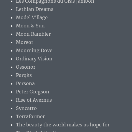
Les Compagnons du Gras Jambon
Lethian Dreams
Model Village
Moon & Sun
Moon Rambler
Moreor
Mourning Dove
Ordinary Vision
Ossonor
Parqks
Persona
Peter Gregson
Rise of Avernus
Syncatto
Terraformer
The beauty the world makes us hope for