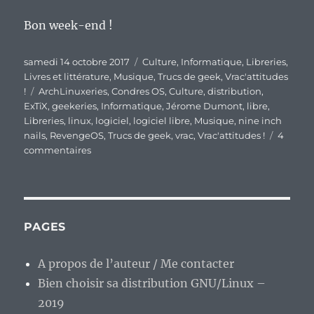
Bon week-end !
Publié
Catégories
samedi 14 octobre 2017
Culture
,
Informatique
,
Libreries
,
le
Livres et littérature
,
Musique
,
Trucs de geek
,
Vrac'attitudes
Étiquettes
!
ArchLinuxeries
,
Condres OS
,
Culture
,
distribution
,
ExTiX
,
geekeries
,
Informatique
,
Jérome Dumont
,
libre
,
Libreries
,
linux
,
logiciel
,
logiciel libre
,
Musique
,
nine inch
nails
,
RevengeOS
,
Trucs de geek
,
vrac
,
Vrac'attitudes !
4
sur
commentaires
En
vrac’
de
fin
de
PAGES
semaine…
A propos de l’auteur / Me contacter
Bien choisir sa distribution GNU/Linux –
2019