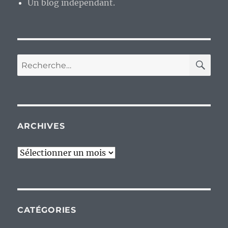
Un blog indépendant.
RE
Recherche
pour :
ARCHIVES
Archives
CATÉGORIES