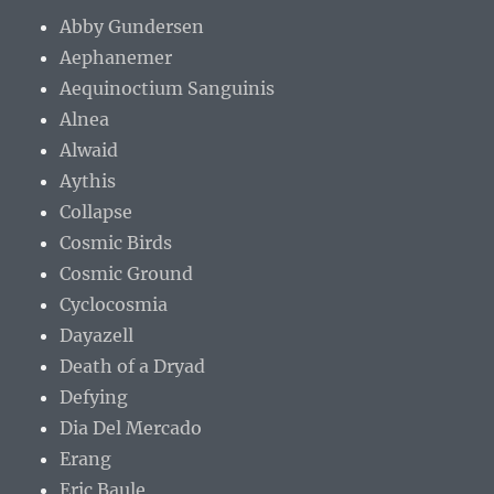
Abby Gundersen
Aephanemer
Aequinoctium Sanguinis
Alnea
Alwaid
Aythis
Collapse
Cosmic Birds
Cosmic Ground
Cyclocosmia
Dayazell
Death of a Dryad
Defying
Dia Del Mercado
Erang
Eric Baule