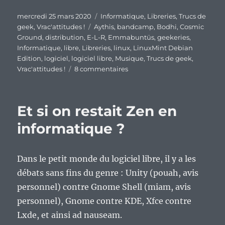
Publié
Catégories
mercredi 25 mars 2020
Informatique
,
Libreries
,
Trucs de
le
Étiquettes
geek
,
Vrac'attitudes !
Aythis
,
bandcamp
,
Bodhi
,
Cosmic
Ground
,
distribution
,
E-L-R
,
Emmabuntüs
,
geekeries
,
Informatique
,
libre
,
Libreries
,
linux
,
LinuxMint Debian
Edition
,
logiciel
,
logiciel libre
,
Musique
,
Trucs de geek
,
sur
Vrac'attitudes !
8 commentaires
En
vrac’
en
Et si on restait Zen en
direct
du
informatique ?
confinement,
épisode
1
Dans le petit monde du logiciel libre, il y a les
débats sans fins du genre : Unity (pouah, avis
personnel) contre Gnome Shell (miam, avis
personnel), Gnome contre KDE, Xfce contre
Lxde, et ainsi ad nauseam.