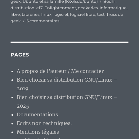
le
Étiquettes
geek
,
Ubuntu et sa famille (K/X/Edu/buntu)
Bodhi
,
distribution
,
e17
,
Enlightenment
,
geekeries
,
Informatique
,
libre
,
Libreries
,
linux
,
logiciel
,
logiciel libre
,
test
,
Trucs de
sur
geek
5 commentaires
Et
si
on
restait
Zen
PAGES
en
informatique
A propos de l’auteur / Me contacter
?
Bien choisir sa distribution GNU/Linux –
2019
Bien choisir sa distribution GNU/Linux –
2025
Documentations.
Ecrits non techniques.
Mentions légales