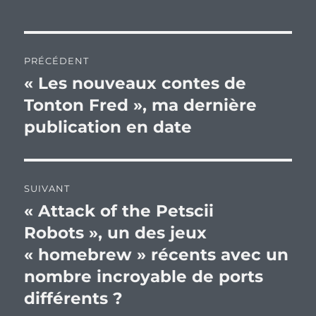
Navigation
PRÉCÉDENT
de
« Les nouveaux contes de
Publication
précédente :
Tonton Fred », ma dernière
l’article
publication en date
SUIVANT
« Attack of the Petscii
Publication
suivante :
Robots », un des jeux
« homebrew » récents avec un
nombre incroyable de ports
différents ?