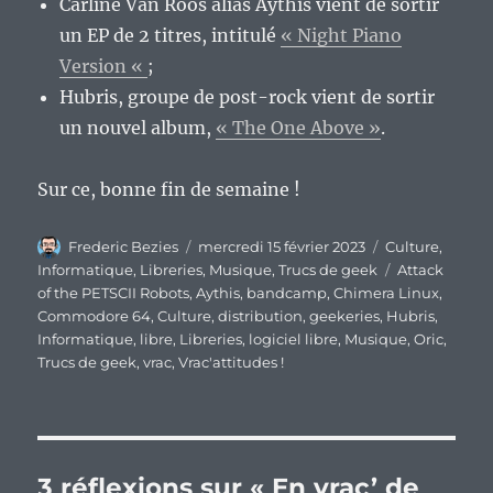
Carline Van Roos alias Aythis vient de sortir
un EP de 2 titres, intitulé
« Night Piano
Version «
;
Hubris, groupe de post-rock vient de sortir
un nouvel album,
« The One Above »
.
Sur ce, bonne fin de semaine !
Auteur
Publié
Catégories
Frederic Bezies
mercredi 15 février 2023
Culture
,
le
Étiquettes
Informatique
,
Libreries
,
Musique
,
Trucs de geek
Attack
of the PETSCII Robots
,
Aythis
,
bandcamp
,
Chimera Linux
,
Commodore 64
,
Culture
,
distribution
,
geekeries
,
Hubris
,
Informatique
,
libre
,
Libreries
,
logiciel libre
,
Musique
,
Oric
,
Trucs de geek
,
vrac
,
Vrac'attitudes !
3 réflexions sur « En vrac’ de