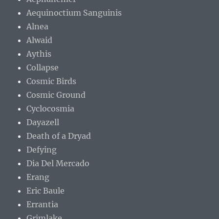
Aequinoctium Sanguinis
Alnea
Alwaid
Aythis
Collapse
Cosmic Birds
Cosmic Ground
Cyclocosmia
Dayazell
Death of a Dryad
Defying
Dia Del Mercado
Erang
Eric Baule
Errantia
Grimlake