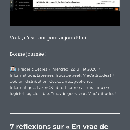
Voila, c’est tout pour aujourd’hui.
Bonne journée !
Auteur
Publié
Catégories
Frederic Bezies
mercredi 22 juillet 2020
le
Étiquet
Informatique
,
Libreries
,
Trucs de geek
,
Vrac'attitudes !
debian
,
distribution
,
GeckoLinux
,
geekeries
,
Informatique
,
LaxerOS
,
libre
,
Libreries
,
linux
,
LinuxFx
,
logiciel
,
logiciel libre
,
Trucs de geek
,
vrac
,
Vrac'attitudes !
7 réflexions sur « En vrac de