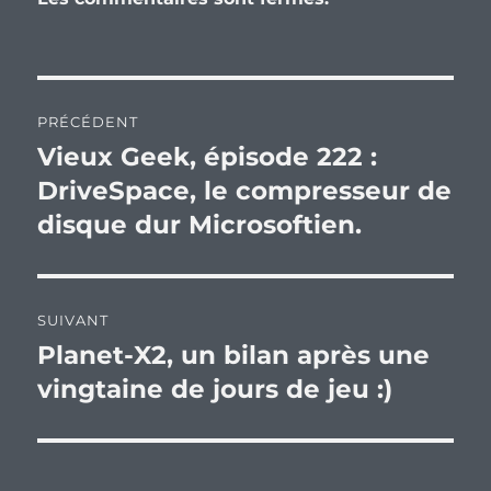
Navigation
PRÉCÉDENT
de
Vieux Geek, épisode 222 :
Publication
précédente :
DriveSpace, le compresseur de
l’article
disque dur Microsoftien.
SUIVANT
Planet-X2, un bilan après une
Publication
suivante :
vingtaine de jours de jeu :)