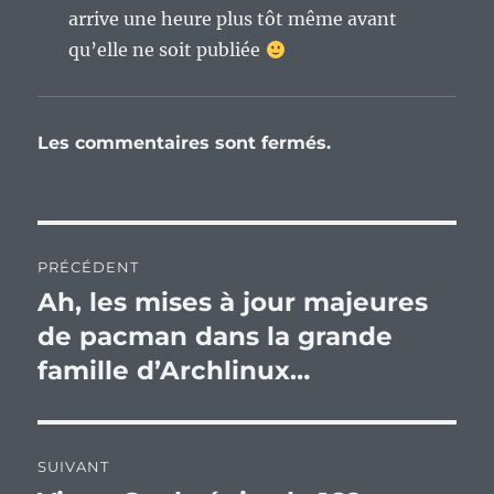
arrive une heure plus tôt même avant
qu’elle ne soit publiée
Les commentaires sont fermés.
Navigation
PRÉCÉDENT
de
Ah, les mises à jour majeures
Publication
précédente :
de pacman dans la grande
l’article
famille d’Archlinux…
SUIVANT