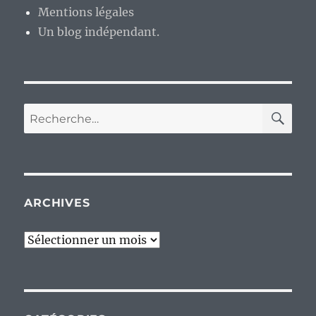
Mentions légales
Un blog indépendant.
RE
Recherche
pour :
ARCHIVES
Archives