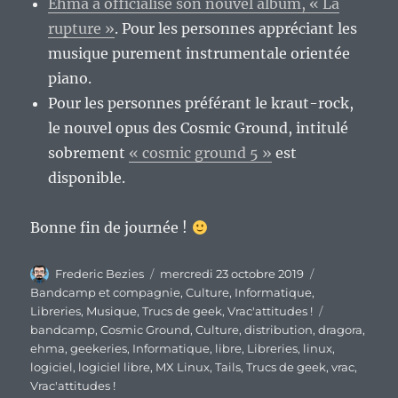
Ehma a officialisé son nouvel album, « La
rupture »
. Pour les personnes appréciant les
musique purement instrumentale orientée
piano.
Pour les personnes préférant le kraut-rock,
le nouvel opus des Cosmic Ground, intitulé
sobrement
« cosmic ground 5 »
est
disponible.
Bonne fin de journée !
Auteur
Publié
Catégories
Frederic Bezies
mercredi 23 octobre 2019
le
Bandcamp et compagnie
,
Culture
,
Informatique
,
Étiquettes
Libreries
,
Musique
,
Trucs de geek
,
Vrac'attitudes !
bandcamp
,
Cosmic Ground
,
Culture
,
distribution
,
dragora
,
ehma
,
geekeries
,
Informatique
,
libre
,
Libreries
,
linux
,
logiciel
,
logiciel libre
,
MX Linux
,
Tails
,
Trucs de geek
,
vrac
,
Vrac'attitudes !