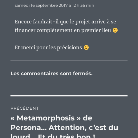
samedi 16 septembre 2017 à 12 h 36 min
Encore faudrait-il que le projet arrive à se
financer complètement en premier lieu
Et merci pour les précisions
Les commentaires sont fermés.
Navigation
PRÉCÉDENT
de
« Metamorphosis » de
Publication
précédente :
Persona… Attention, c’est du
l’article
lourd… Et du très bon !