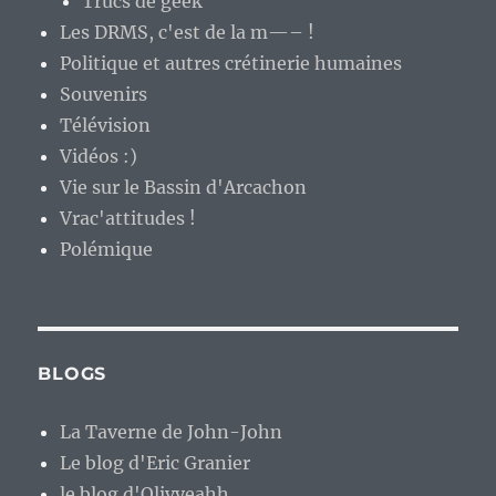
Trucs de geek
Les DRMS, c'est de la m—– !
Politique et autres crétinerie humaines
Souvenirs
Télévision
Vidéos :)
Vie sur le Bassin d'Arcachon
Vrac'attitudes !
Polémique
BLOGS
La Taverne de John-John
Le blog d'Eric Granier
le blog d'Olivyeahh