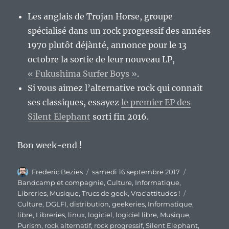
Les anglais de Trojan Horse, groupe
spécialisé dans un rock progressif des années
1970 plutôt déjànté, annonce pour le 13
octobre la sortie de leur nouveau LP,
« Fukushima Surfer Boys »
.
Si vous aimez l’alternative rock qui connait
ses classiques, essayez
le premier EP des
Silent Elephant
sorti fin 2016.
Bon week-end !
Auteur
Publié
Catégories
Frederic Bezies
samedi 16 septembre 2017
le
Bandcamp et compagnie
,
Culture
,
Informatique
,
Étiquettes
Libreries
,
Musique
,
Trucs de geek
,
Vrac'attitudes !
Culture
,
DGLFI
,
distribution
,
geekeries
,
Informatique
,
libre
,
Libreries
,
linux
,
logiciel
,
logiciel libre
,
Musique
,
Purism
,
rock alternatif
,
rock progressif
,
Silent Elephant
,