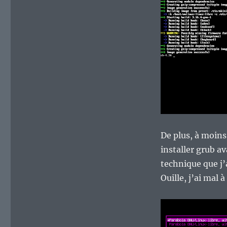
De plus, à moins
installer grub av
technique que j’
Ouille, j’ai mal à