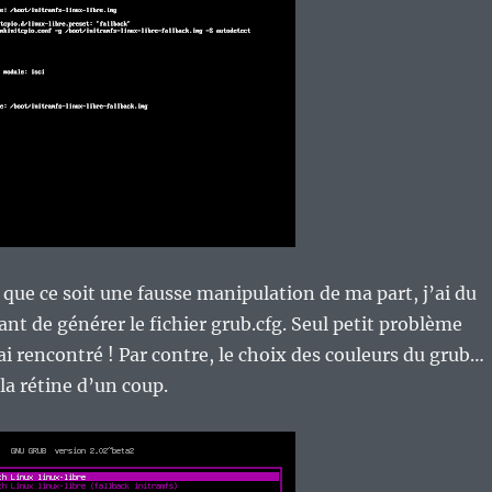
 que ce soit une fausse manipulation de ma part, j’ai du
ant de générer le fichier grub.cfg. Seul petit problème
ai rencontré ! Par contre, le choix des couleurs du grub…
 la rétine d’un coup.