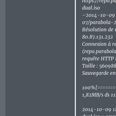
https://repo.
dual.iso
–2014-10-09 1
07/parabola-2
Résolution de 
80.87.131.232
Connexion à r
(repo.parabola
requête HTTP 
Taille : 56098
Sauvegarde en
100%[========
1,82MB/s ds 1
2014-10-09 18