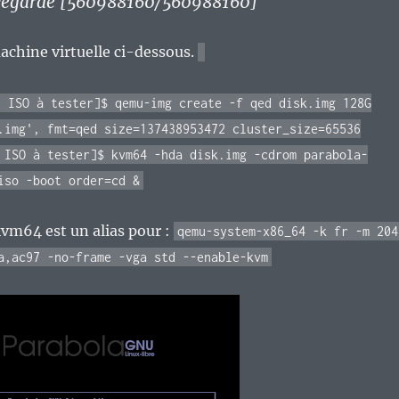
uvegardé [560988160/560988160]
machine virtuelle ci-dessous.
h ISO à tester]$ qemu-img create -f qed disk.img 128G
.img', fmt=qed size=137438953472 cluster_size=65536
 ISO à tester]$ kvm64 -hda disk.img -cdrom parabola-
iso -boot order=cd &
vm64 est un alias pour :
qemu-system-x86_64 -k fr -m 204
a,ac97 -no-frame -vga std --enable-kvm