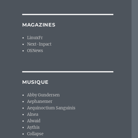
MAGAZINES
LinuxFr
Next-Inpact
OSNews
MUSIQUE
Abby Gundersen
Aephanemer
Aequinoctium Sanguinis
Alnea
Alwaid
Aythis
Collapse