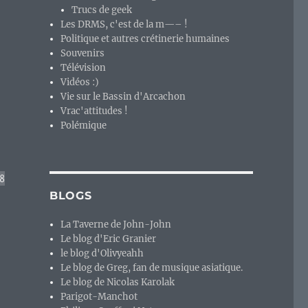
Trucs de geek
Les DRMS, c'est de la m—– !
Politique et autres crétinerie humaines
Souvenirs
Télévision
Vidéos :)
Vie sur le Bassin d'Arcachon
Vrac'attitudes !
Polémique
8
BLOGS
La Taverne de John-John
Le blog d'Eric Granier
le blog d'Olivyeahh
Le blog de Greg, fan de musique asiatique.
Le blog de Nicolas Karolak
Parigot-Manchot