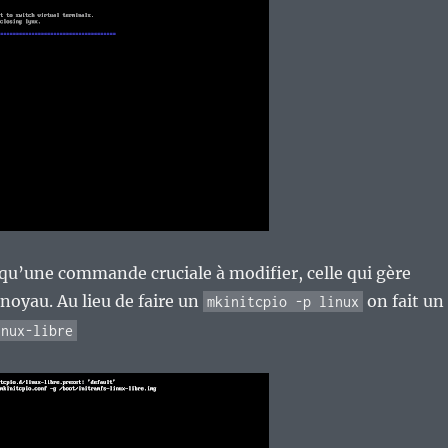
 a qu’une commande cruciale à modifier, celle qui gère
 noyau. Au lieu de faire un
on fait un
mkinitcpio -p linux
inux-libre