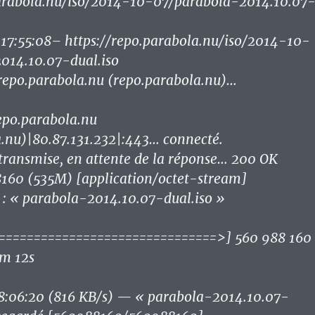
parabola.nu/iso/2014-10-07/parabola-2014.10.07
7:55:08– https://repo.parabola.nu/iso/2014-10-
014.10.07-dual.iso
repo.parabola.nu (repo.parabola.nu)…
epo.parabola.nu
.nu)|80.87.131.232|:443… connecté.
transmise, en attente de la réponse… 200 OK
8160 (535M) [application/octet-stream]
 : « parabola-2014.10.07-dual.iso »
==============================>] 560 988 160
1m 12s
:06:20 (816 KB/s) — « parabola-2014.10.07-