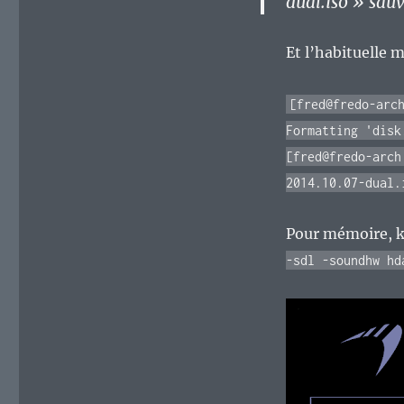
dual.iso » sa
Et l’habituelle 
[fred@fredo-arc
Formatting 'disk
[fred@fredo-arch
2014.10.07-dual.
Pour mémoire, k
-sdl -soundhw hd