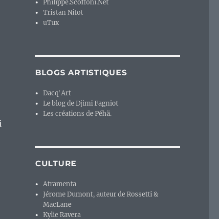
Philippe.Scoffoni.Net
Tristan Nitot
uTux
BLOGS ARTISTIQUES
Dacq'Art
Le blog de Djimi Fagniot
Les créations de Péhä.
i
CULTURE
Atramenta
Jérome Dumont, auteur de Rossetti &
MacLane
Kylie Ravera