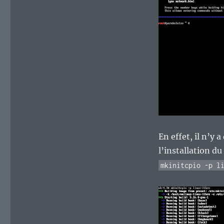
En effet, il n’y
l’installation du
mkinitcpio -p l