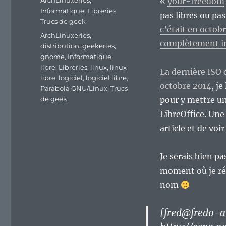
ArchLinuxeries
,
«
your-freedom
Informatique
,
Libreries
,
pas libres ou pas
Trucs de geek
c’était en octob
Étiquettes
ArchLinuxeries
,
complètement in
distribution
,
geekeries
,
gnome
,
Informatique
,
libre
,
Libreries
,
linux
,
linux-
La dernière ISO d
libre
,
logiciel
,
logiciel libre
,
octobre 2014
, j
Parabola GNU/Linux
,
Trucs
de geek
pour y mettre u
LibreOffice. Une 
article et de voir
Je serais bien pa
moment où je réd
nom
[fred@fredo-ar