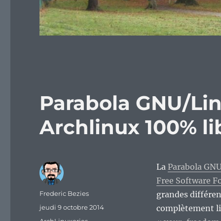
Parabola GNU/Linu
Archlinux 100% li
La
Parabola GN
Free Software F
Auteur
Frederic Bezies
grandes différen
Publié
jeudi 9 octobre 2014
complètement li
le
Catégories