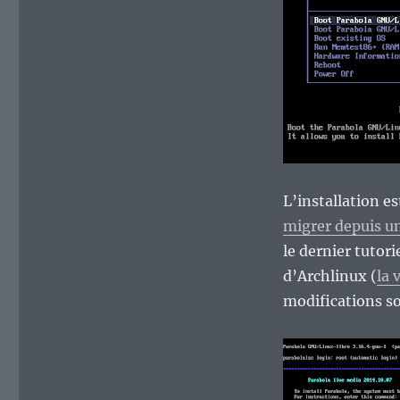
L’installation e
migrer depuis u
le dernier tutori
d’Archlinux (
la 
modifications so