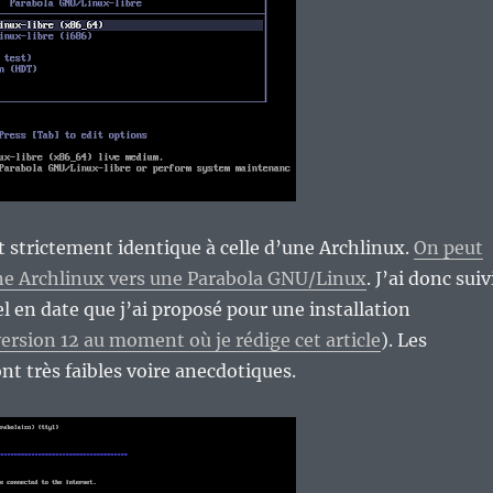
st strictement identique à celle d’une Archlinux.
On peut
ne Archlinux vers une Parabola GNU/Linux
. J’ai donc suiv
el en date que j’ai proposé pour une installation
version 12 au moment où je rédige cet article
). Les
nt très faibles voire anecdotiques.