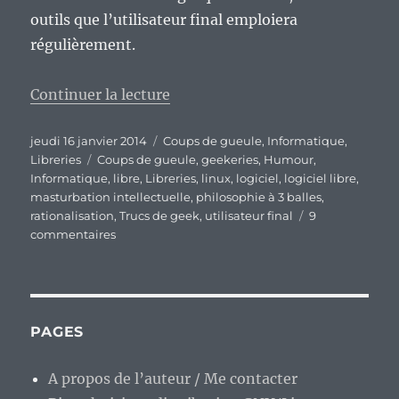
outils que l’utilisateur final emploiera
régulièrement.
de « Philosophie à 0,02 € : Certai
Continuer la lecture
Publié
Catégories
jeudi 16 janvier 2014
Coups de gueule
,
Informatique
,
le
Étiquettes
Libreries
Coups de gueule
,
geekeries
,
Humour
,
Informatique
,
libre
,
Libreries
,
linux
,
logiciel
,
logiciel libre
,
masturbation intellectuelle
,
philosophie à 3 balles
,
rationalisation
,
Trucs de geek
,
utilisateur final
9
sur
commentaires
Philosophie
à
0,02
€
:
PAGES
Certains
développeurs
A propos de l’auteur / Me contacter
de