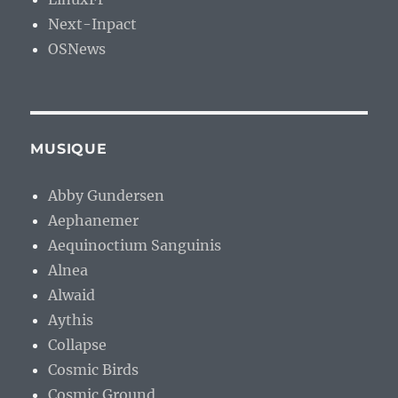
Next-Inpact
OSNews
MUSIQUE
Abby Gundersen
Aephanemer
Aequinoctium Sanguinis
Alnea
Alwaid
Aythis
Collapse
Cosmic Birds
Cosmic Ground