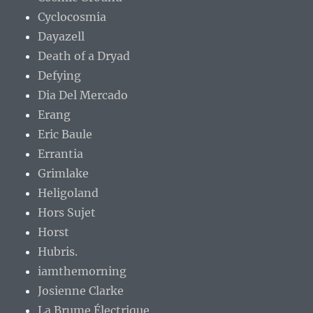
Cyclocosmia
Dayazell
Death of a Dryad
Defying
Dia Del Mercado
Erang
Eric Baule
Errantia
Grimlake
Heligoland
Hors Sujet
Horst
Hubris.
iamthemorning
Josienne Clarke
La Brume Électrique