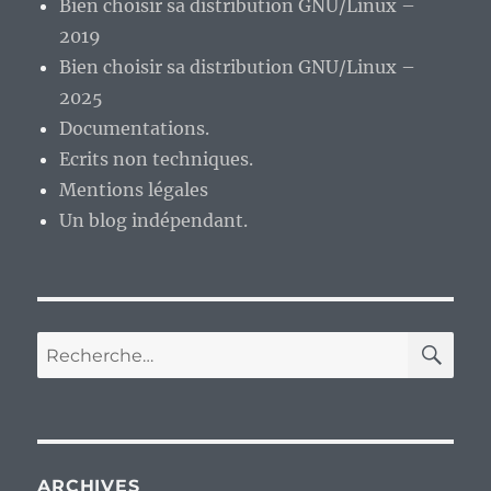
Bien choisir sa distribution GNU/Linux –
logiciels
libres
2019
oublient-
Bien choisir sa distribution GNU/Linux –
ils
2025
qu’il
y
Documentations.
a
Ecrits non techniques.
des
Mentions légales
utilisateurs
?
Un blog indépendant.
RE
Recherche
pour :
ARCHIVES