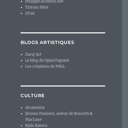
Philippe.Scoffoni.Net
Tristan Nitot
uTux
BLOGS ARTISTIQUES
Dacq'Art
Le blog de Djimi Fagniot
Les créations de Péhä.
CULTURE
Atramenta
Jérome Dumont, auteur de Rossetti &
MacLane
Kylie Ravera