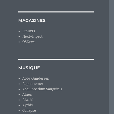
MAGAZINES
LinuxFr
Next-Inpact
OSNews
MUSIQUE
Abby Gundersen
Aephanemer
Aequinoctium Sanguinis
Alnea
Alwaid
Aythis
Collapse