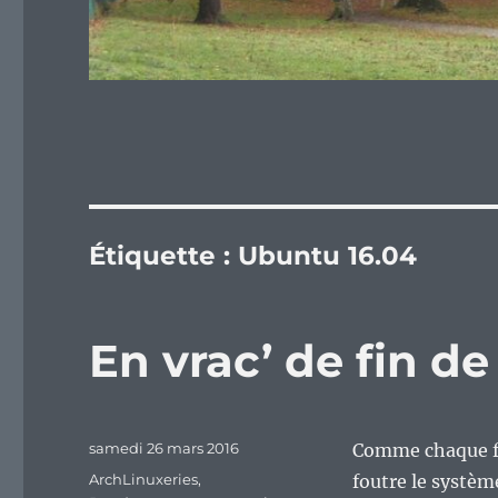
Étiquette :
Ubuntu 16.04
En vrac’ de fin d
Publié
samedi 26 mars 2016
Comme chaque fin
le
Catégories
ArchLinuxeries
,
foutre le systèm