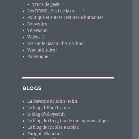
Trucs de geek
Les DRMS, c'est de la m—– !
Politique et autres crétinerie humaines
Souvenirs
Télévision
Vidéos :)
Vie sur le Bassin d'Arcachon
Vrac'attitudes !
Polémique
BLOGS
La Taverne de John-John
Le blog d'Eric Granier
le blog d'Olivyeahh
Le blog de Greg, fan de musique asiatique.
Le blog de Nicolas Karolak
Parigot-Manchot