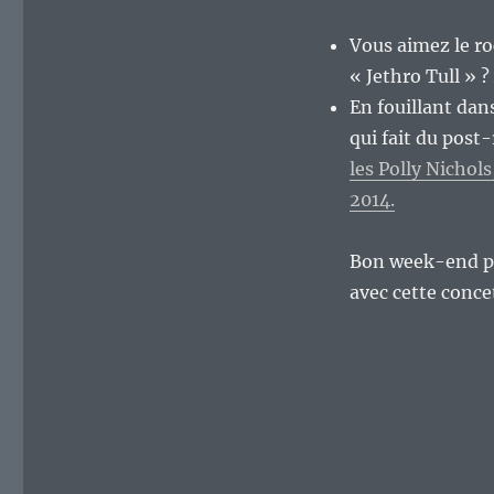
semaine.
Vous aimez le ro
« Jethro Tull » ?
En fouillant dan
qui fait du post
les Polly Nichol
2014.
Bon week-end pr
avec cette conc