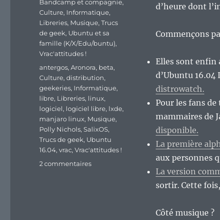
Bandcamp et compagnie
,
d’heure dont l’in
Culture
,
Informatique
,
Libreries
,
Musique
,
Trucs
de geek
,
Ubuntu et sa
Commençons par l
famille (K/X/Edu/buntu)
,
Vrac'attitudes !
Elles sont enfin 
Étiquettes
antergos
,
Aronora
,
beta
,
d’Ubuntu 16.04 L
Culture
,
distribution
,
geekeries
,
Informatique
,
distrowatch.
libre
,
Libreries
,
linux
,
Pour les fans de
logiciel
,
logiciel libre
,
lxde
,
mammaires de J
manjaro linux
,
Musique
,
Polly Nichols
,
SalixOS
,
disponible.
Trucs de geek
,
Ubuntu
La première alph
16.04
,
vrac
,
Vrac'attitudes !
aux personnes q
sur
2 commentaires
La version comm
En
vrac’
sortir. Cette fois
de
fin
Côté musique ?
de