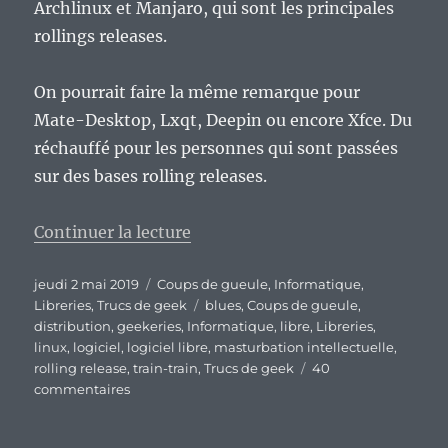
Archlinux et Manjaro, qui sont les principales
rollings releases.
On pourrait faire la même remarque pour
Mate-Desktop, Lxqt, Deepin ou encore Xfce. Du
réchauffé pour les personnes qui sont passées
sur des bases rolling releases.
de « Le blues du « rollingiste »…
Continuer la lecture
Publié
Catégories
jeudi 2 mai 2019
Coups de gueule
,
Informatique
,
le
Étiquettes
Libreries
,
Trucs de geek
blues
,
Coups de gueule
,
distribution
,
geekeries
,
Informatique
,
libre
,
Libreries
,
linux
,
logiciel
,
logiciel libre
,
masturbation intellectuelle
,
rolling release
,
train-train
,
Trucs de geek
40
sur
commentaires
Le
blues