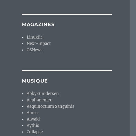
MAGAZINES
LinuxFr
Next-Inpact
OSNews
MUSIQUE
Abby Gundersen
Aephanemer
Aequinoctium Sanguinis
Alnea
Alwaid
Aythis
Collapse