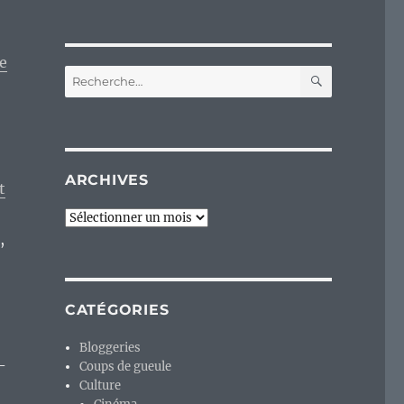
te
RECHERC
Recherche
pour :
ARCHIVES
t
Archives
,
CATÉGORIES
Bloggeries
-
Coups de gueule
Culture