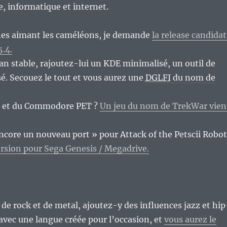
re, informatique et internet.
nes aimant les caméléons, je demande
la release candida
.4.
n stable, rajoutez-lui un KDE minimalisé, un outil de
sé. Secouez le tout et vous aurez une
DGLFI
du nom de
k et du Commodore PET ?
Un jeu du nom de TrekWar vien
encore un nouveau port » pour Attack of the Petscii Robot
ersion pour Sega Genesis / Megadrive.
de rock et de metal, ajoutez-y des influences jazz et hip
vec une langue créée pour l’occasion, et
vous aurez le