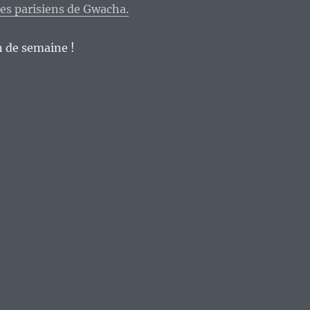
es parisiens de Gwacha.
n de semaine !