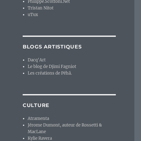
Philippe.Scoffoni.Net
Tristan Nitot
uTux
BLOGS ARTISTIQUES
Dacq'Art
Le blog de Djimi Fagniot
Les créations de Péhä.
CULTURE
Atramenta
Jérome Dumont, auteur de Rossetti &
MacLane
Kylie Ravera