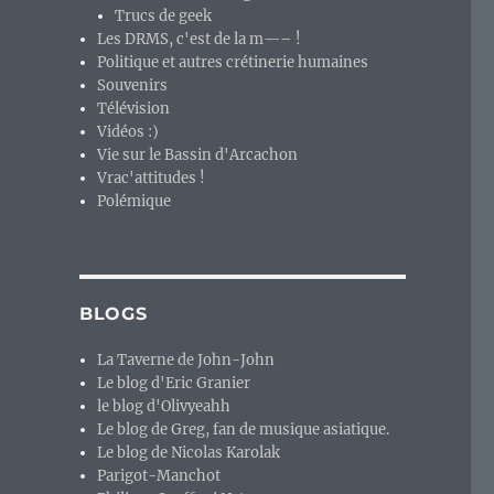
Trucs de geek
Les DRMS, c'est de la m—– !
Politique et autres crétinerie humaines
Souvenirs
Télévision
Vidéos :)
Vie sur le Bassin d'Arcachon
Vrac'attitudes !
Polémique
BLOGS
La Taverne de John-John
Le blog d'Eric Granier
le blog d'Olivyeahh
Le blog de Greg, fan de musique asiatique.
Le blog de Nicolas Karolak
Parigot-Manchot