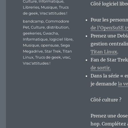
Culture
,
Informatique
,
Côté logiciel lib
Libreries
,
Musique
,
Trucs
de geek
,
Vrac'attitudes !
Pour les person
Étiquettes
bandcamp
,
Commodore
Pet
,
Culture
,
distribution
,
de l’OpenSuSE 15
geekeries
,
Gwacha
,
Prenez une Debia
Informatique
,
logiciel libre
,
gestion centrali
Musique
,
opensuse
,
Sega
Megadrive
,
Star Trek
,
Titan
Titan Linux
.
Linux
,
Trucs de geek
,
vrac
,
Fan de Star Tre
Vrac'attitudes !
de sortir.
Dans la série « 
je demande
la v
Côté culture ?
Prenez une dose 
hop. Complétez a