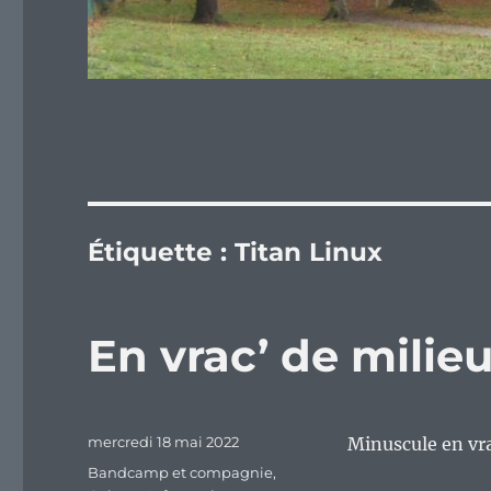
Étiquette :
Titan Linux
En vrac’ de mili
Publié
mercredi 18 mai 2022
Minuscule en vra
le
Catégories
Bandcamp et compagnie
,