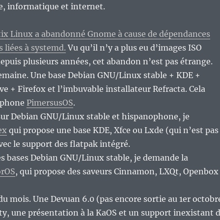
re, informatique et internet.
tix Linux a abandonné Gnome à cause de dépendances
 liées à systemd.
Vu qu’il n’y a plus eu d’images ISO
puis plusieurs années, cet abandon n’est pas étrange.
semaine. Une base Debian GNU/Linux stable + KDE +
ve + Firefox et l’imbuvable installateur Refracta. Cela
ophone
PimersusOS
.
sur Debian GNU/Linux stable et hispanophone, je
ex
qui propose une base KDE, Xfce ou Lxde (qui n’est pas
ec le support des flatpak intégré.
les bases Debian GNU/Linux stable, je demande la
orOS
, qui propose des saveurs Cinnamon, LXQt, Openbox
u mois. Une Devuan 6.0 (pas encore sortie au 1er octobr
ty, une présentation à la KaOS et un support inexistant 