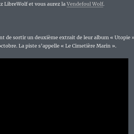
ez LibreWolf et vous aurez la
Vendefoul Wolf
.
t de sortir un deuxième extrait de leur album « Utopie 
 octobre. La piste s’appelle « Le Cimetière Marin ».