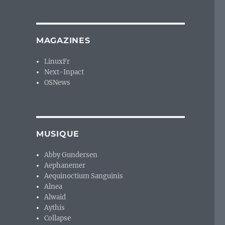
MAGAZINES
LinuxFr
Next-Inpact
OSNews
MUSIQUE
Abby Gundersen
Aephanemer
Aequinoctium Sanguinis
Alnea
Alwaid
Aythis
Collapse