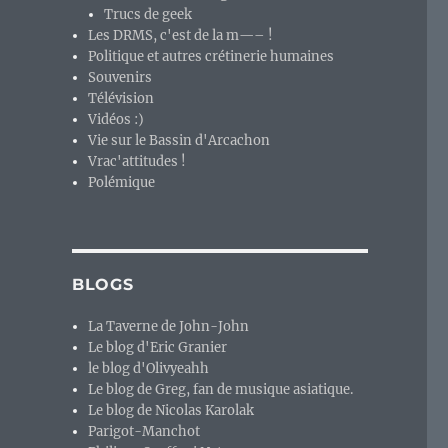
Trucs de geek
Les DRMS, c'est de la m—– !
Politique et autres crétinerie humaines
Souvenirs
Télévision
Vidéos :)
Vie sur le Bassin d'Arcachon
Vrac'attitudes !
Polémique
BLOGS
La Taverne de John-John
Le blog d'Eric Granier
le blog d'Olivyeahh
Le blog de Greg, fan de musique asiatique.
Le blog de Nicolas Karolak
Parigot-Manchot