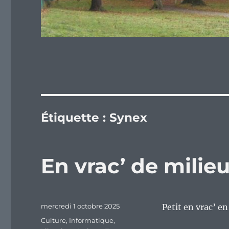
Étiquette :
Synex
En vrac’ de mili
Publié
mercredi 1 octobre 2025
Petit en vrac’ e
le
Catégories
Culture
,
Informatique
,