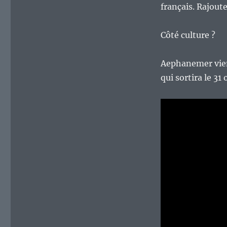
français. Rajout
Côté culture ?
Aephanemer vien
qui sortira le 31