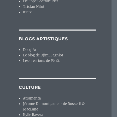
Philippe.Scoffoni.Net
Tristan Nitot
uTux
BLOGS ARTISTIQUES
Dacq'Art
Le blog de Djimi Fagniot
Les créations de Péhä.
CULTURE
Atramenta
Jérome Dumont, auteur de Rossetti &
MacLane
Kylie Ravera