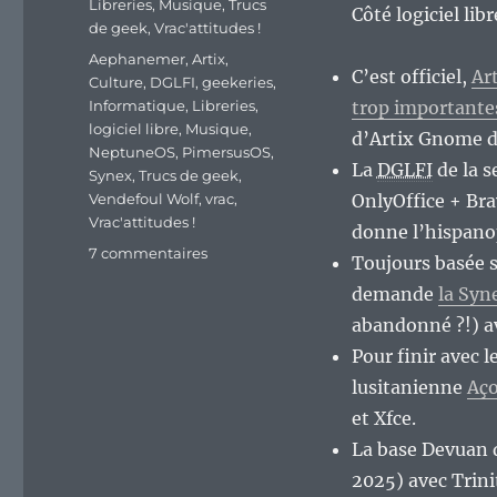
Libreries
,
Musique
,
Trucs
Côté logiciel lib
de geek
,
Vrac'attitudes !
Étiquettes
Aephanemer
,
Artix
,
C’est officiel,
Ar
Culture
,
DGLFI
,
geekeries
,
Informatique
,
Libreries
,
trop importantes
logiciel libre
,
Musique
,
d’Artix Gnome de
NeptuneOS
,
PimersusOS
,
La
DGLFI
de la 
Synex
,
Trucs de geek
,
Vendefoul Wolf
,
vrac
,
OnlyOffice + Bra
Vrac'attitudes !
donne l’hispan
sur
7 commentaires
Toujours basée 
En
demande
la Syn
vrac’
de
abandonné ?!) av
milieu
Pour finir avec 
de
lusitanienne
Aç
semaine…
et Xfce.
La base Devuan d
2025) avec Trini