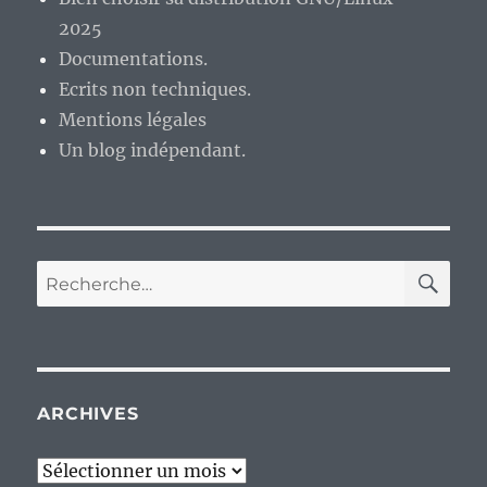
2025
Documentations.
Ecrits non techniques.
Mentions légales
Un blog indépendant.
RE
Recherche
pour :
ARCHIVES
Archives