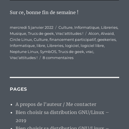
Sur ce, bonne fin de semaine !
Publié
Catégories
mercredi 5 janvier 2022
Culture
,
Informatique
,
Libreries
,
le
Étiquettes
Musique
,
Trucs de geek
,
Vrac'attitudes !
Alcon
,
Alwaid
,
Circle Linux
,
Culture
,
financement participatif
,
geekeries
,
Informatique
,
libre
,
Libreries
,
logiciel
,
logiciel libre
,
Neptune Linux
,
SymbOS
,
Trucs de geek
,
vrac
,
sur
Vrac'attitudes !
8 commentaires
En
vrac’
de
milieu
de
PAGES
semaine…
A propos de l’auteur / Me contacter
Bien choisir sa distribution GNU/Linux –
2019
Bien choisir sa distribution GNU/Linux –