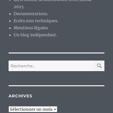
2025
Documentations.
Ecrits non techniques.
Mentions légales
Un blog indépendant.
RE
Recherche
pour :
ARCHIVES
Archives