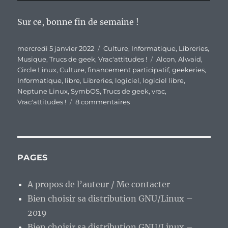
Sur ce, bonne fin de semaine !
Publié
Catégories
mercredi 5 janvier 2022
Culture
,
Informatique
,
Libreries
,
le
Étiquettes
Musique
,
Trucs de geek
,
Vrac'attitudes !
Alcon
,
Alwaid
,
Circle Linux
,
Culture
,
financement participatif
,
geekeries
,
Informatique
,
libre
,
Libreries
,
logiciel
,
logiciel libre
,
Neptune Linux
,
SymbOS
,
Trucs de geek
,
vrac
,
sur
Vrac'attitudes !
8 commentaires
En
vrac’
de
milieu
de
PAGES
semaine…
A propos de l’auteur / Me contacter
Bien choisir sa distribution GNU/Linux –
2019
Bien choisir sa distribution GNU/Linux –