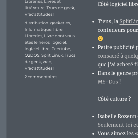
Libreries
,
Livres et
Côté logiciel lib
littérature
,
Trucs de geek
,
Vrac'attitudes !
Tiens, la
SplitLi
Étiquettes
distribution
,
geekeries
,
Informatique
,
libre
,
conteneurs pour 
Libreries
,
Livre dont vous
êtes le héros
,
logiciel
,
Petite publicité 
logiciel libre
,
Peertube
,
Q2DOS
,
Split Linux
,
Trucs
consacré à quel
de geek
,
vrac
,
que j’ai acheté 
Vrac'attitudes !
Dans le genre pr
sur
2 commentaires
MS-Dos
!
En
vrac’
de
Côté culture ?
fin
de
semaine
Isabelle Rozenn-
:)
Seulement toi et
Vous aimez les «