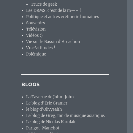
Trucs de geek
Les DRMS, c'est de la m—– !
Politique et autres crétinerie humaines
Souvenirs
Télévision
Vidéos :)
Vie sur le Bassin d'Arcachon
Vrac'attitudes !
Polémique
BLOGS
La Taverne de John-John
Le blog d'Eric Granier
le blog d'Olivyeahh
Le blog de Greg, fan de musique asiatique.
Le blog de Nicolas Karolak
Parigot-Manchot