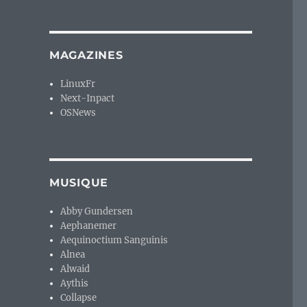
MAGAZINES
LinuxFr
Next-Inpact
OSNews
MUSIQUE
Abby Gundersen
Aephanemer
Aequinoctium Sanguinis
Alnea
Alwaid
Aythis
Collapse