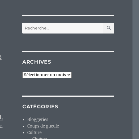
RECHERC
Recherche
pour :
3
ARCHIVES
Archives
CATÉGORIES
d,
Bloggeries
r.
Coups de gueule
Culture