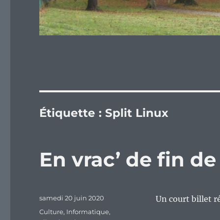
Étiquette :
Split Linux
En vrac’ de fin de
Publié
samedi 20 juin 2020
Un court billet 
le
Catégories
Culture
,
Informatique
,