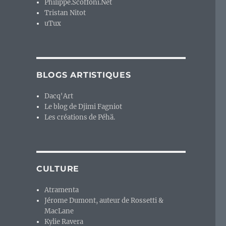
Philippe.Scoffoni.Net
Tristan Nitot
uTux
BLOGS ARTISTIQUES
Dacq'Art
Le blog de Djimi Fagniot
Les créations de Péhä.
CULTURE
Atramenta
Jérome Dumont, auteur de Rossetti &
MacLane
Kylie Ravera