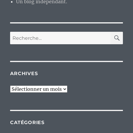
Un blog indépendant.
RE
Recherche
pour :
ARCHIVES
Archives
CATÉGORIES