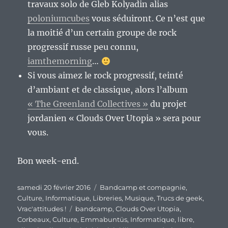
travaux solo de Gleb Kolyadin alias
poloniumcubes
vous séduiront. Ce n’est que
la moitié d’un certain groupe de rock
progressif russe peu connu,
iamthemorning
…
Si vous aimez le rock progressif, teinté
d’ambiant et de classique, alors l’album
« The Greenland Collectives »
du projet
jordanien « Clouds Over Utopia » sera pour
vous.
Bon week-end.
Publié
Catégories
samedi 20 février 2016
Bandcamp et compagnie
,
le
Culture
,
Informatique
,
Libreries
,
Musique
,
Trucs de geek
,
Étiquettes
Vrac'attitudes !
bandcamp
,
Clouds Over Utopia
,
Corbeaux
,
Culture
,
Emmabuntüs
,
Informatique
,
libre
,