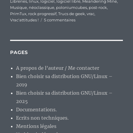
Libreries
,
linux
,
logiciel
,
logiciel libre
,
Meandering Mine
,
Musique
,
néoclassique
,
poloniumcubes
,
post-rock
,
PrimTux
,
rock progressif
,
Trucs de geek
,
vrac
,
sur
Vrac'attitudes !
5 commentaires
En
vrac’
de
fin
de
PAGES
semaine
A propos de l’auteur / Me contacter
Bien choisir sa distribution GNU/Linux –
2019
Bien choisir sa distribution GNU/Linux –
2025
Documentations.
Ecrits non techniques.
Mentions légales