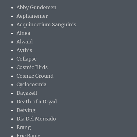
Abby Gundersen
Aephanemer
Aequinoctium Sanguinis
Alnea
Alwaid
Aythis
Collapse
Cosmic Birds
Cosmic Ground
Cyclocosmia
Dayazell
Death of a Dryad
Defying
Dia Del Mercado
Erang
Eric Baule