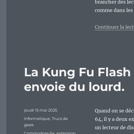
brancher des lec
comme dans les 
Continuer la lec
La Kung Fu Flash 
envoie du lourd.
Publié
jeudi 15 mai 2025
Quand on se déc
le
Catégories
Informatique
,
Trucs de
64, il y a deux 
geek
un lecteur de di
Étiquettes
Commodore 64
,
extension
,