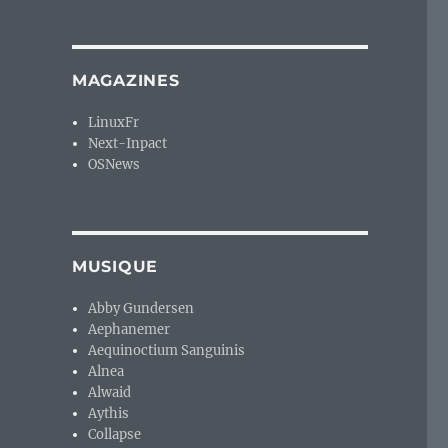
rd. »
MAGAZINES
LinuxFr
Next-Inpact
OSNews
MUSIQUE
Abby Gundersen
Aephanemer
Aequinoctium Sanguinis
Alnea
Alwaid
Aythis
Collapse