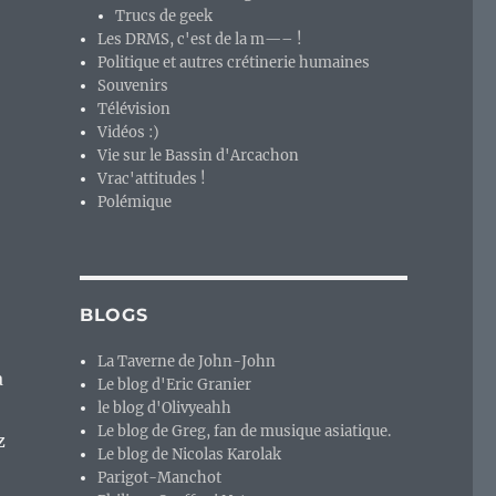
Trucs de geek
Les DRMS, c'est de la m—– !
Politique et autres crétinerie humaines
Souvenirs
Télévision
Vidéos :)
Vie sur le Bassin d'Arcachon
Vrac'attitudes !
Polémique
BLOGS
La Taverne de John-John
a
Le blog d'Eric Granier
le blog d'Olivyeahh
Le blog de Greg, fan de musique asiatique.
z
Le blog de Nicolas Karolak
Parigot-Manchot