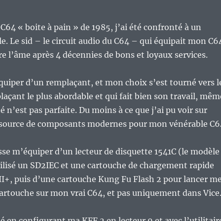
C64 « boite à pain » de 1985, j’ai été confronté à un
le. Le sid – le circuit audio du C64 – qui équipait mon C6
re l’âme après 4 décennies de bons et loyaux services.
quiper d’un remplaçant, et mon choix s’est tourné vers l
laçant le plus abordable et qui fait bien son travail, mêm
té n’est pas parfaite. Du moins à ce que j’ai pu voir sur
 source de composants modernes pour mon vénérable C6
sse m’équiper d’un lecteur de disquette 1541C (le modèle
utilisé un SD2IEC et une cartouche de chargement rapide
III+, puis d’une cartouche Kung Fu Flash 2 pour lancer m
artouche sur mon vrai C64, et pas uniquement dans Vice
isé en configurant ma KFF 2 en lecteur 9 et avec l’utilitair