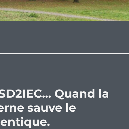
 SD2IEC… Quand la
rne sauve le
hentique.