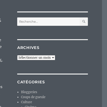
RECHERC
4
Recherche
pour :
e
e
ARCHIVES
Archives
4.
CATÉGORIES
es
Bloggeries
.
Coups de gueule
Culture
e