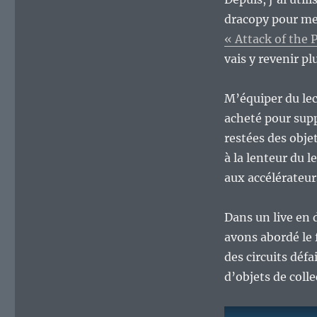
dracopy pour me 
« Attack of the 
vais y revenir pl
M’équiper du lec
acheté pour supp
restées des obje
à la lenteur du l
aux accélérateu
Dans un live en 
avons abordé le
des circuits déf
d’objets de coll