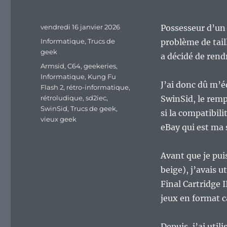
Publié
vendredi 16 janvier 2026
Possesseur d’un 
le
Catégories
Informatique
,
Trucs de
problème de tail
geek
a décidé de rend
Étiquettes
Armsid
,
C64
,
geekeries
,
Informatique
,
Kung Fu
J’ai donc dû m’é
Flash 2
,
rétro-informatique
,
rétroludique
,
sd2iec
,
SwinSid, le remp
SwinSid
,
Trucs de geek
,
si la compatibili
vieux geek
eBay qui est ma
Avant que je pui
beige), j’avais 
Final Cartridge 
jeux en format c
Depuis, j’ai util