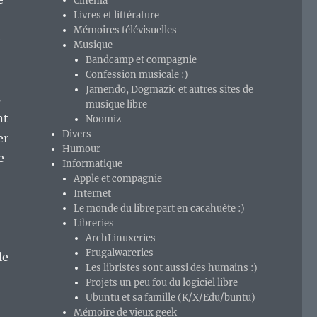
Cinéma
Livres et littérature
Mémoires télévisuelles
e
Musique
Bandcamp et compagnie
Confession musicale :)
Jamendo, Dogmazic et autres sites de
s
musique libre
nt
Noomiz
Divers
er
Humour
e
Informatique
Apple et compagnie
Internet
Le monde du libre part en cacahuète :)
Libreries
ArchLinuxeries
Frugalwareries
le
Les libristes sont aussi des humains :)
Projets un peu fou du logiciel libre
Ubuntu et sa famille (K/X/Edu/buntu)
Mémoire de vieux geek