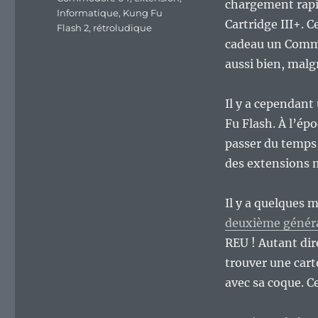
chargement rapi
Informatique
,
Kung Fu
Cartridge III+. C
Flash 2
,
rétroludique
cadeau un Commo
aussi bien, mal
Il y a cependant
Fu Flash. À l’épo
passer du temps,
des extensions 
Il y a quelques 
deuxième génér
REU ! Autant dire
trouver une cart
avec sa coque. Ce 