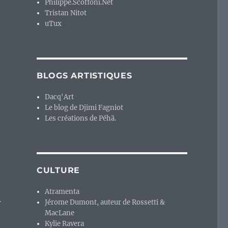
Philippe.Scoffoni.Net
Tristan Nitot
uTux
moderne sauve le rétroludique authentique. »
BLOGS ARTISTIQUES
Dacq'Art
Le blog de Djimi Fagniot
Les créations de Péhä.
CULTURE
Atramenta
r
Jérome Dumont, auteur de Rossetti &
MacLane
Kylie Ravera